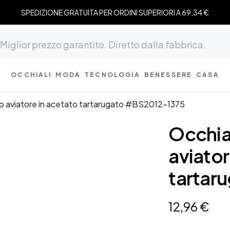
SPEDIZIONE GRATUITA PER ORDINI SUPERIORI A 69,34 €
OCCHIALI
MODA
TECNOLOGIA
BENESSERE
CASA
lo aviatore in acetato tartarugato #BS2012-1375
Occhia
aviator
tartar
12
,
96
€