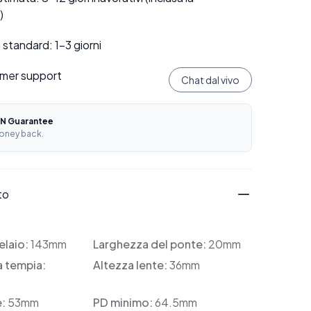
)
standard: 1–3 giorni
mer support
Chat dal vivo
N Guarantee
oney back.
to
elaio:
143mm
Larghezza del ponte:
20mm
a tempia:
Altezza lente:
36mm
e:
53mm
PD minimo:
64.5mm