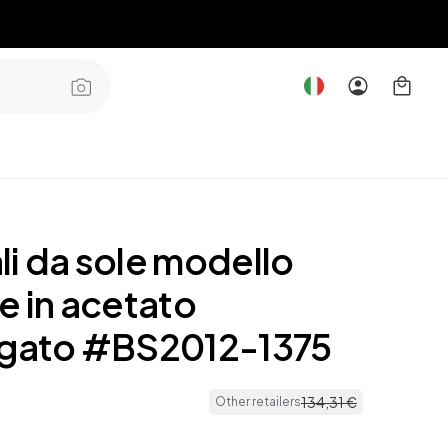
li da sole modello
e in acetato
ugato #BS2012-1375
134
,
31
€
Other retailers