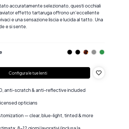
etato accuratamente selezionato, questi occhiali
aviator effetto tartaruga offrono un'eccellente
 vivaci e una sensazione liscia e lucida al tatto. Una
de e si sente.
e
Configura le tue lenti
 anti-scratch & anti-reflective included
 licensed opticians
tomization — clear, blue-light, tinted & more
mata: 8–12 giorni lavorativi (inclusa la