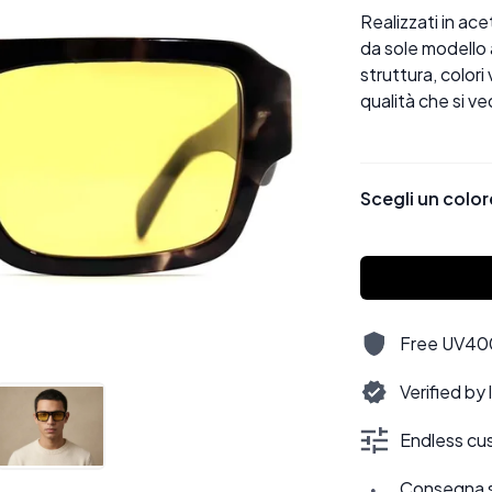
Realizzati in ac
da sole modello 
struttura, colori
qualità che si ve
Scegli un color
Free UV400,
Verified by
Endless cus
Consegna sti