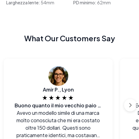
Larghezza lente:
54mm
PD minimo:
62mm
What Our Customers Say
Amir P., Lyon
★★★★★
Buono quanto il mio vecchio paio di [marca famosa]
E
Avevo un modello simile di una marca
molto conosciuta che mi era costato
e
oltre 150 dollari. Questi sono
qu
praticamente identici, ma costavano