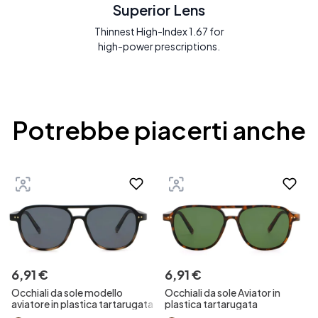
Superior Lens
Thinnest High-Index 1.67 for
high-power prescriptions.
Potrebbe piacerti anche
6
,
91
€
6
,
91
€
Occhiali da sole modello
Occhiali da sole Aviator in
aviatore in plastica tartarugata
plastica tartarugata