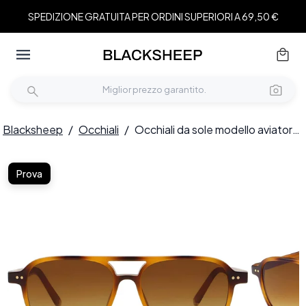
SPEDIZIONE GRATUITA PER ORDINI SUPERIORI A 69,50 €
Blacksheep
/
Occhiali
/
Occhiali da sole modello aviatore in plastica tartarugata #BS2503-0208
Prova