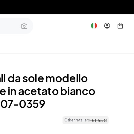
li da sole modello
e in acetato bianco
07-0359
151
,
65
€
Other retailers