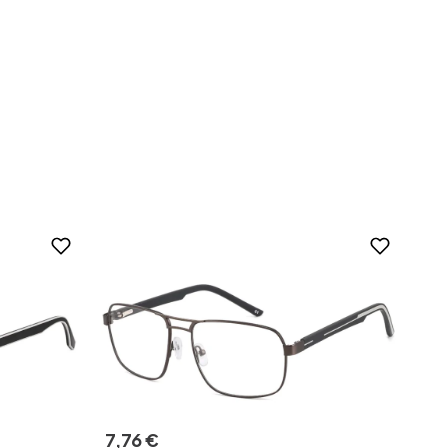
7
,
76
€