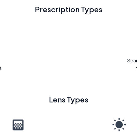
Prescription Types
Seam
e.
Lens Types