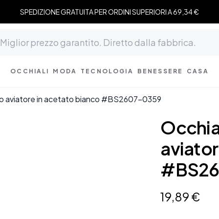
SPEDIZIONE GRATUITA PER ORDINI SUPERIORI A 69,34 €
OCCHIALI
MODA
TECNOLOGIA
BENESSERE
CASA
llo aviatore in acetato bianco #BS2607-0359
Occhia
aviator
#BS26
19
,
89
€