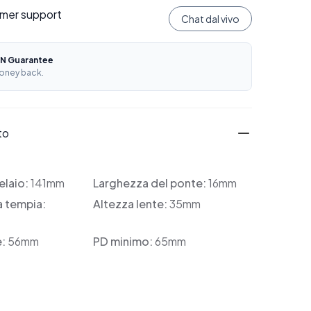
mer support
Chat dal vivo
N Guarantee
oney back.
to
elaio:
141mm
Larghezza del ponte:
16mm
a tempia:
Altezza lente:
35mm
e:
56mm
PD minimo:
65mm