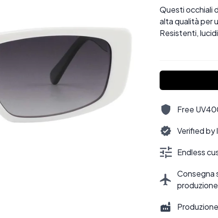
Questi occhiali d
alta qualità per 
Resistenti, lucid
Free UV400,
Verified by
Endless cus
Consegna sti
produzione
Produzione 