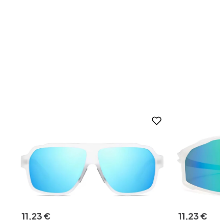
11
,
23
€
11
,
23
€