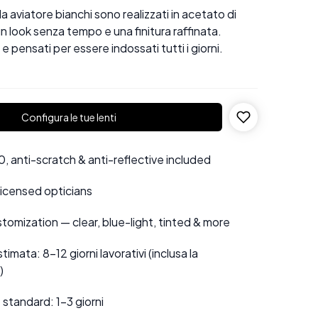
a aviatore bianchi sono realizzati in acetato di
un look senza tempo e una finitura raffinata.
i e pensati per essere indossati tutti i giorni.
Configura le tue lenti
 anti-scratch & anti-reflective included
 licensed opticians
tomization — clear, blue-light, tinted & more
mata: 8–12 giorni lavorativi (inclusa la
)
standard: 1–3 giorni