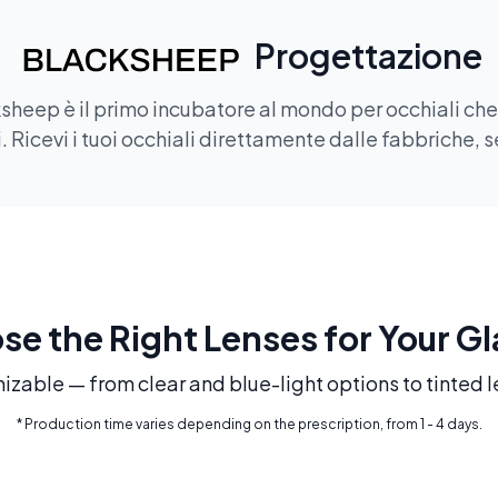
Progettazione
sheep è il primo incubatore al mondo per occhiali che of
 Ricevi i tuoi occhiali direttamente dalle fabbriche, s
e the Right Lenses for Your G
mizable — from clear and blue-light options to tinted l
* Production time varies depending on the prescription, from 1 - 4 days.