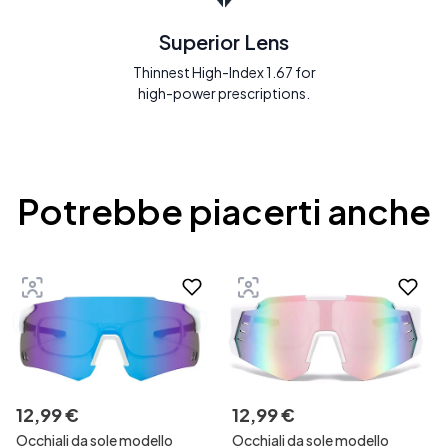
Superior Lens
Thinnest High-Index 1.67 for
high-power prescriptions.
Potrebbe piacerti anche
12
,
99
€
12
,
99
€
Occhiali da sole modello
Occhiali da sole modello