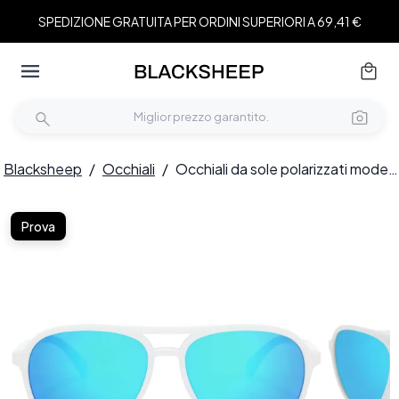
SPEDIZIONE GRATUITA PER ORDINI SUPERIORI A 69,41 €
Blacksheep
/
Occhiali
/
Occhiali da sole polarizzati modello aviatore in plastica bianca #BS2607-0728
Prova