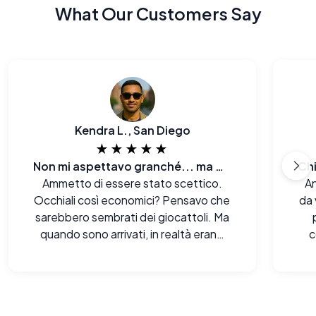
What Our Customers Say
Kendra L., San Diego
★★★★★
Non mi aspettavo granché... ma wow.
Ammetto di essere stato scettico.
An
Occhiali così economici? Pensavo che
da 
sarebbero sembrati dei giocattoli. Ma
quando sono arrivati, in realtà erano
c
molto meglio di quanto mi aspettassi,
sia alla vista che al tatto. Davvero
impressionato.