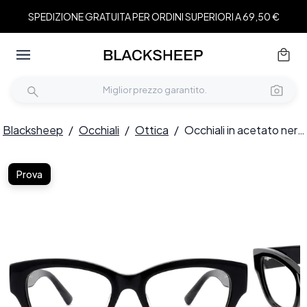
SPEDIZIONE GRATUITA PER ORDINI SUPERIORI A 69,50 €
Blacksheep
/
Occhiali
/
Ottica
/
Occhiali in acetato nero con motivo a farfalla #BS0522-0136
Prova