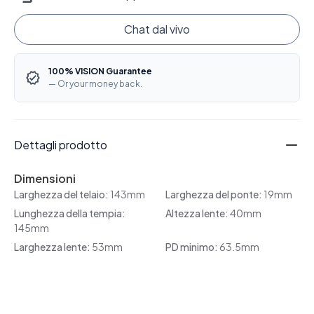
Chat dal vivo
100% VISION Guarantee
— Or your money back.
Dettagli prodotto
Dimensioni
Larghezza del telaio:
143mm
Larghezza del ponte:
19mm
Lunghezza della tempia:
Altezza lente:
40mm
145mm
Larghezza lente:
53mm
PD minimo:
63.5mm