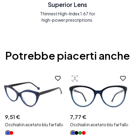
Superior Lens
Thinnest High-Index 1.67 for
high-power prescriptions.
Potrebbe piacerti anche
9
,
51
€
7
,
77
€
Occhiali in acetato blu farfalla
Occhiali in acetato blu farfalla