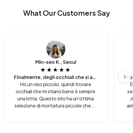
What Our Customers Say
Min-seo K., Seoul
★★★★★
Finalmente, degli occhiali che si adattano al mio viso E al mio budget.
Sp
Ho un viso piccolo, quindi trovare
E
occhiali che mi stiano bene è sempre
se
una lotta. Questo sito ha un'ottima
r
selezione di montature piccole che mi
ar
donano davvero.
sor