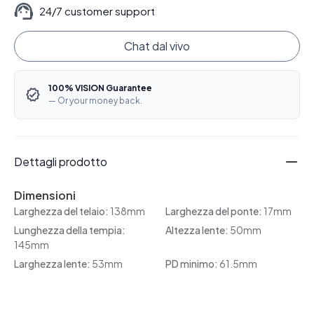
24/7 customer support
Chat dal vivo
100% VISION Guarantee
— Or your money back.
Dettagli prodotto
Dimensioni
Larghezza del telaio:
138mm
Larghezza del ponte:
17mm
Lunghezza della tempia:
Altezza lente:
50mm
145mm
Larghezza lente:
53mm
PD minimo:
61.5mm