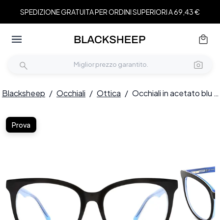
SPEDIZIONE GRATUITA PER ORDINI SUPERIORI A 69,43 €
Blacksheep
/
Occhiali
/
Ottica
/
Occhiali in acetato blu farfalla #BS2012-0143
Prova