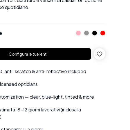
 comfort duraturo e versatilità casual. Un'opzione
uso quotidiano.
e
Configura le tue lenti
 anti-scratch & anti-reflective included
 licensed opticians
tomization — clear, blue-light, tinted & more
mata: 8–12 giorni lavorativi (inclusa la
)
standard: 1–3 giorni