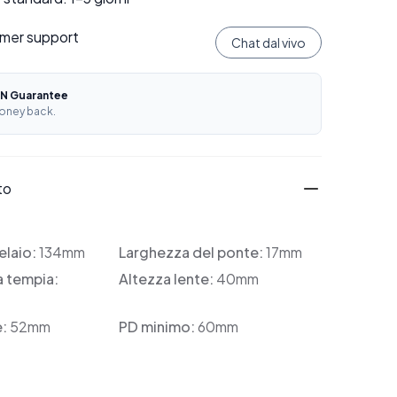
mer support
Chat dal vivo
N Guarantee
oney back.
to
elaio:
134mm
Larghezza del ponte:
17mm
a tempia:
Altezza lente:
40mm
e:
52mm
PD minimo:
60mm