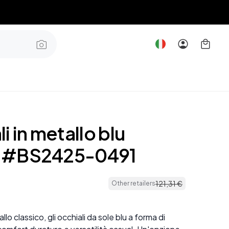
i in metallo blu
la #BS2425-0491
121
,
31
€
Other retailers
llo classico, gli occhiali da sole blu a forma di