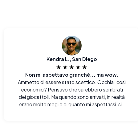
Kendra L., San Diego
★★★★★
Non mi aspettavo granché... ma wow.
Ammetto di essere stato scettico. Occhiali così
economici? Pensavo che sarebbero sembrati
dei giocattoli. Ma quando sono arrivati, in realtà
erano molto meglio di quanto mi aspettassi, sia
alla vista che al tatto. Davvero impressionato.