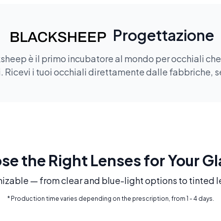
Progettazione
sheep è il primo incubatore al mondo per occhiali che of
 Ricevi i tuoi occhiali direttamente dalle fabbriche, s
e the Right Lenses for Your G
mizable — from clear and blue-light options to tinted l
* Production time varies depending on the prescription, from 1 - 4 days.