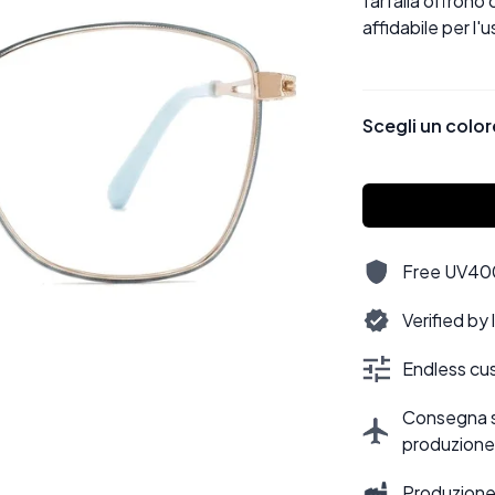
farfalla offrono
affidabile per l'
Scegli un color
Free UV400,
Verified by
Endless cus
Consegna sti
produzione
Produzione 