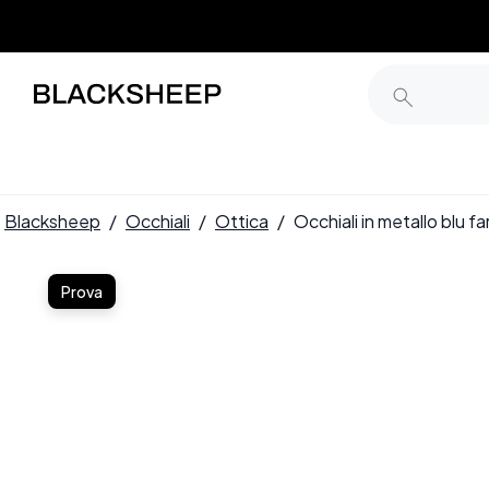
Blacksheep
/
Occhiali
/
Ottica
/
Occhiali in metallo blu
Prova