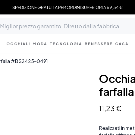
SPEDIZIONE GRATUITA PER ORDINI SUPERIORI A 69,34 €
OCCHIALI
MODA
TECNOLOGIA
BENESSERE
CASA
 farfalla #BS2425-0491
Occhial
farfal
11
,
23
€
Realizzati in meta