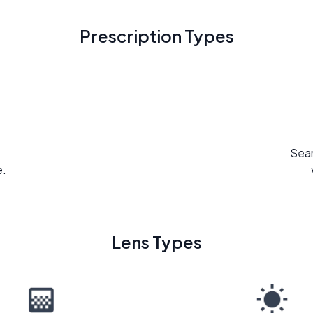
Prescription Types
Seam
e.
Lens Types