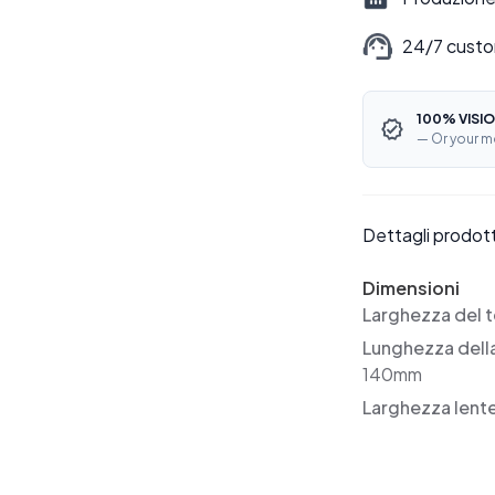
24/7 custo
100% VISIO
— Or your m
Dettagli prodot
Dimensioni
Larghezza del t
Lunghezza dell
140mm
Larghezza lent