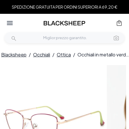
SPEDIZIONE GRATUITA PER ORDINI SUPERIORI A 69,20 €
Blacksheep
/
Occhiali
/
Ottica
/
Occhiali in metallo verde farfalla #BS2425-0009