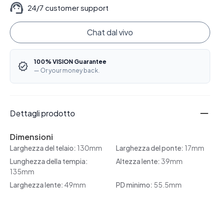
24/7 customer support
Chat dal vivo
100% VISION Guarantee
— Or your money back.
Dettagli prodotto
Dimensioni
Larghezza del telaio:
130mm
Larghezza del ponte:
17mm
Lunghezza della tempia:
Altezza lente:
39mm
135mm
Larghezza lente:
49mm
PD minimo:
55.5mm