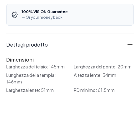
100% VISION Guarantee
— Or your money back.
Dettagli prodotto
Dimensioni
Larghezza del telaio:
145mm
Larghezza del ponte:
20mm
Lunghezza della tempia:
Altezza lente:
34mm
146mm
Larghezza lente:
51mm
PD minimo:
61.5mm