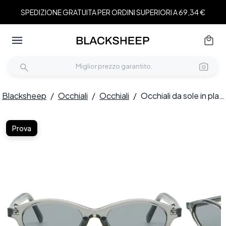
SPEDIZIONE GRATUITA PER ORDINI SUPERIORI A 69,34 €
Blacksheep
/
Occhiali
/
Occhiali
/
Occhiali da sole in plastica grigia con motivo a farfalla #BS2513-0008
Prova