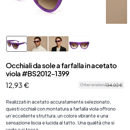
Occhiali da sole a farfalla in acetato
viola #BS2012-1399
12
,
93
€
134
,
02
€
Other retailers
Realizzati in acetato accuratamente selezionato,
questi occhiali con montatura a farfalla viola offrono
un'eccellente struttura, un colore vibrante e una
sensazione liscia e lucida al tatto. Una qualità che si
vede e si tocca.