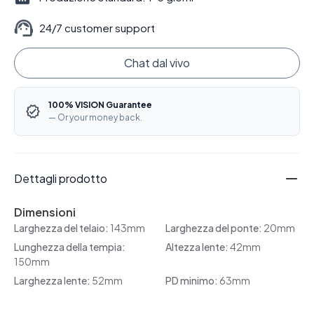
24/7 customer support
Chat dal vivo
100% VISION Guarantee
— Or your money back.
Dettagli prodotto
Dimensioni
Larghezza del telaio:
143mm
Larghezza del ponte:
20mm
Lunghezza della tempia:
Altezza lente:
42mm
150mm
Larghezza lente:
52mm
PD minimo:
63mm