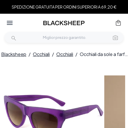
SPEDIZIONE GRATUITA PER ORDINI SUPERIORI A 69,20 €
Blacksheep
/
Occhiali
/
Occhiali
/
Occhiali da sole a farfalla in acetato viola #BS2012-1399