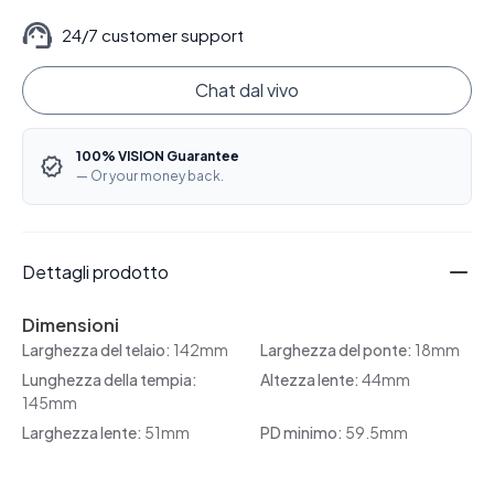
24/7 customer support
Chat dal vivo
100% VISION Guarantee
— Or your money back.
Dettagli prodotto
Dimensioni
Larghezza del telaio:
142mm
Larghezza del ponte:
18mm
Lunghezza della tempia:
Altezza lente:
44mm
145mm
Larghezza lente:
51mm
PD minimo:
59.5mm