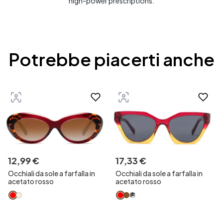
high-power prescriptions.
Potrebbe piacerti anche
12
,
99
€
17
,
33
€
Occhiali da sole a farfalla in
Occhiali da sole a farfalla in
acetato rosso
acetato rosso