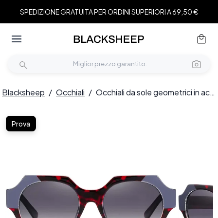
SPEDIZIONE GRATUITA PER ORDINI SUPERIORI A 69,50 €
Blacksheep
/
Occhiali
/
Occhiali da sole geometrici in acetato rosso #BS2607-0081
Prova