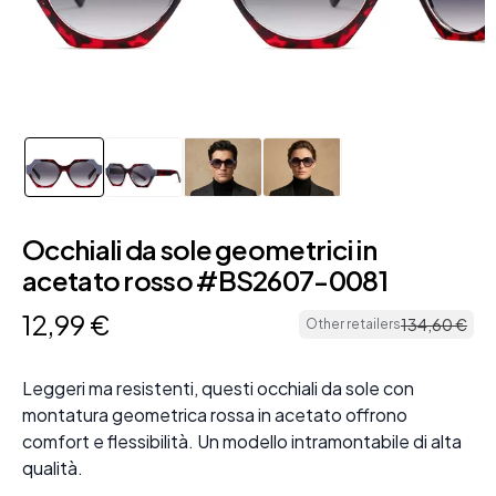
Occhiali da sole geometrici in
acetato rosso #BS2607-0081
12
,
99
€
134
,
60
€
Other retailers
Leggeri ma resistenti, questi occhiali da sole con
montatura geometrica rossa in acetato offrono
comfort e flessibilità. Un modello intramontabile di alta
qualità.