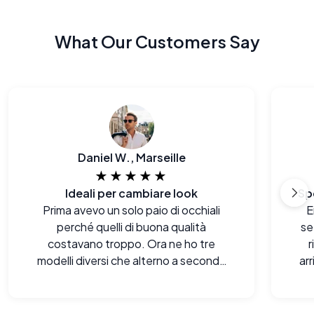
What Our Customers Say
Daniel W., Marseille
★★★★★
Ideali per cambiare look
Sp
Prima avevo un solo paio di occhiali
E
perché quelli di buona qualità
se
costavano troppo. Ora ne ho tre
r
modelli diversi che alterno a seconda
ar
del mio abbigliamento.
sor