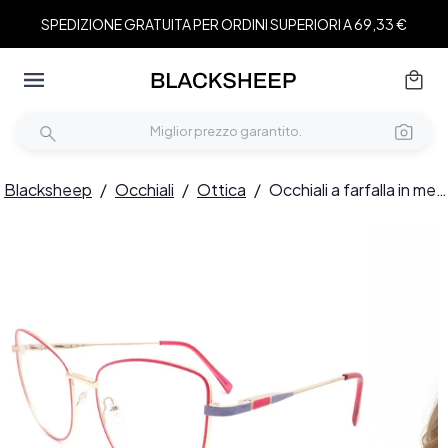
SPEDIZIONE GRATUITA PER ORDINI SUPERIORI A 69,33 €
Blacksheep
/
Occhiali
/
Ottica
/
Occhiali a farfalla in metallo rosso #BS2425-0053