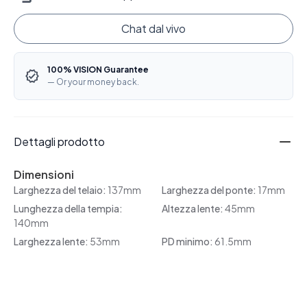
Chat dal vivo
100% VISION Guarantee
— Or your money back.
Dettagli prodotto
Dimensioni
Larghezza del telaio:
137mm
Larghezza del ponte:
17mm
Lunghezza della tempia:
Altezza lente:
45mm
140mm
Larghezza lente:
53mm
PD minimo:
61.5mm