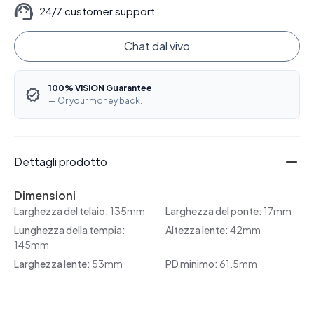
24/7 customer support
Chat dal vivo
100% VISION Guarantee
— Or your money back.
Dettagli prodotto
Dimensioni
Larghezza del telaio:
135mm
Larghezza del ponte:
17mm
Lunghezza della tempia:
Altezza lente:
42mm
145mm
Larghezza lente:
53mm
PD minimo:
61.5mm