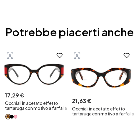
Potrebbe piacerti anche
17
,
29
€
21
,
63
€
Occhiali in acetato effetto
tartaruga con motivo a farfalla
Occhiali in acetato effetto
tartaruga con motivo a farfalla