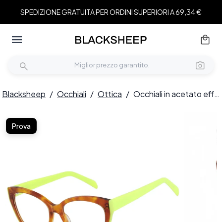
SPEDIZIONE GRATUITA PER ORDINI SUPERIORI A 69,34 €
Blacksheep
/
Occhiali
/
Ottica
/
Occhiali in acetato effetto tartaruga con motivo a farfalla #BS2607-0164
Prova