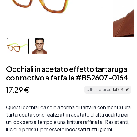
Occhiali in acetato effetto tartaruga
con motivo a farfalla #BS2607-0164
17
,
29
€
147
,
31
€
Other retailers
Questi occhiali da sole a forma di farfalla con montatura
tartarugata sono realizzati in acetato di alta qualità per
un look senza tempo e una finitura raffinata. Resistenti,
lucidi e pensati per essere indossati tutti i giorni.