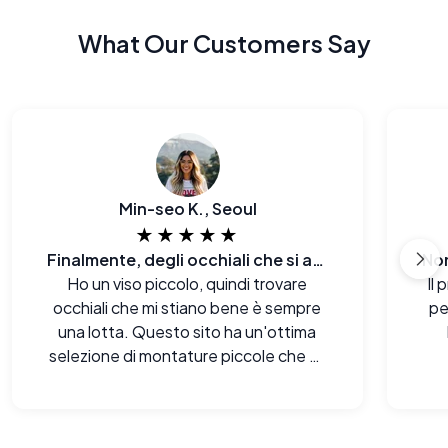
What Our Customers Say
Min-seo K., Seoul
★★★★★
Finalmente, degli occhiali che si adattano al mio viso E al mio budget.
Ho un viso piccolo, quindi trovare
Il 
occhiali che mi stiano bene è sempre
pe
una lotta. Questo sito ha un'ottima
selezione di montature piccole che mi
donano davvero.
per