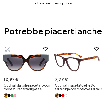
high-power prescriptions.
Potrebbe piacerti anche
12
,
97
€
7
,
77
€
Occhiali da sole in acetato con
Occhiali in acetato effetto
montatura tartarugata a
tartaruga con motivo a farfalla
farfalla