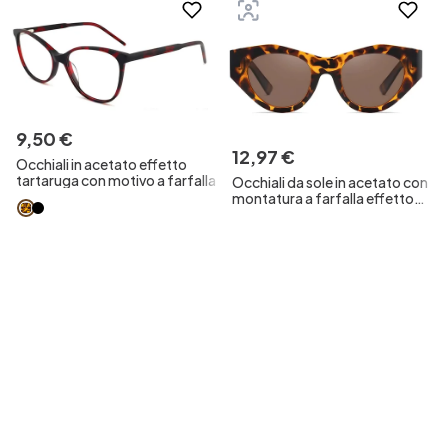
9
,
50
€
12
,
97
€
Occhiali in acetato effetto
tartaruga con motivo a farfalla
Occhiali da sole in acetato con
montatura a farfalla effetto
tartaruga