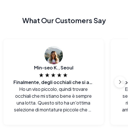
What Our Customers Say
Min-seo K., Seoul
★★★★★
Finalmente, degli occhiali che si adattano al mio viso E al mio budget.
Sp
Ho un viso piccolo, quindi trovare
E
occhiali che mi stiano bene è sempre
se
una lotta. Questo sito ha un'ottima
r
selezione di montature piccole che mi
ar
donano davvero.
sor