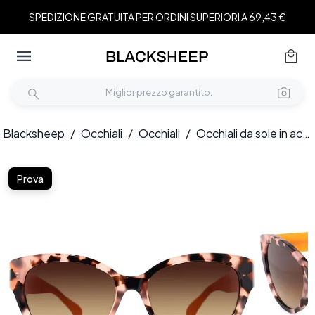
SPEDIZIONE GRATUITA PER ORDINI SUPERIORI A 69,43 €
Blacksheep
/
Occhiali
/
Occhiali
/
Occhiali da sole in acetato con montatura a farfalla effetto tartaruga #BS2012-1294
Prova