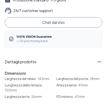
24/7 customer support
Chat dal vivo
100% VISION Guarantee
— Or your money back.
Dettagli prodotto
Dimensioni
Larghezza del telaio:
143mm
Larghezza del ponte:
18mm
Lunghezza della tempia:
Altezza lente:
41mm
150mm
Larghezza lente:
56mm
PD minimo:
67mm