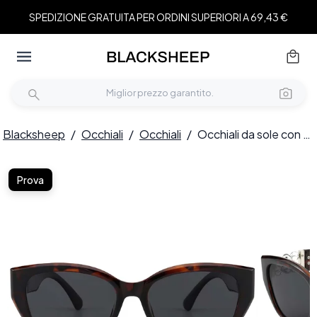
SPEDIZIONE GRATUITA PER ORDINI SUPERIORI A 69,43 €
Blacksheep
/
Occhiali
/
Occhiali
/
Occhiali da sole con montatura tartarugata a farfalla in TR90 #BS423-0409
Prova