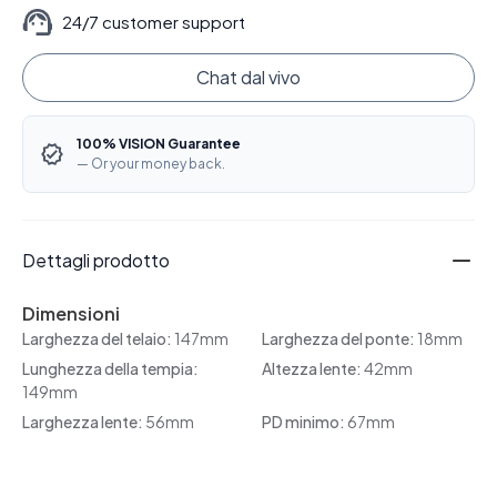
24/7 customer support
Chat dal vivo
100% VISION Guarantee
— Or your money back.
Dettagli prodotto
Dimensioni
Larghezza del telaio:
147mm
Larghezza del ponte:
18mm
Lunghezza della tempia:
Altezza lente:
42mm
149mm
Larghezza lente:
56mm
PD minimo:
67mm