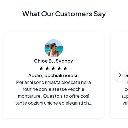
What Our Customers Say
Chloe B., Sydney
★★★★★
Addio, occhiali noiosi!
Per anni sono rimasta bloccata nella
H
routine con le stesse vecchie
c
montature. Questo sito offre così
sup
tante opzioni uniche ed eleganti che
va
mi sembra di aver riscoperto il mio stile
fi
personale.