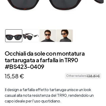
Occhiali da sole con montatura
tartarugata a farfalla in TR90
#BS423-0409
15
,
58
€
138
,
81
€
Other retailers
Il design a farfalla effetto tartaruga unisce un look
casual alla nota resistenza del TR90, rendendolo un
capo ideale per l'uso quotidiano.