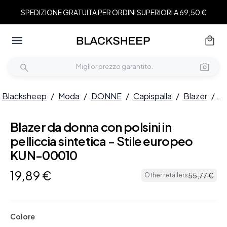
SPEDIZIONE GRATUITA PER ORDINI SUPERIORI A 69,50 €
Blacksheep
/
Moda
/
DONNE
/
Capispalla
/
Blazer
/
Bl
Blazer da donna con polsini in
pelliccia sintetica - Stile europeo
KUN-00010
19
,
89
€
55
,
77
€
Other retailers
Colore