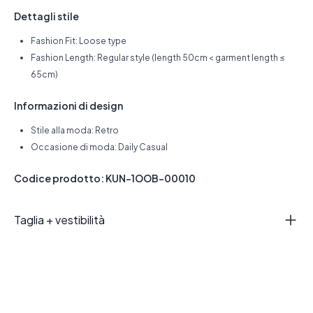
Dettagli stile
Fashion Fit: Loose type
Fashion Length: Regular style (length 50cm < garment length ≤
65cm)
Informazioni di design
Stile alla moda: Retro
Occasione di moda: Daily Casual
Codice prodotto: KUN-1OOB-00010
Taglia + vestibilità