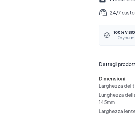
24/7 custo
100% VISIO
— Or your m
Dettagli prodot
Dimensioni
Larghezza del t
Lunghezza dell
145mm
Larghezza lent