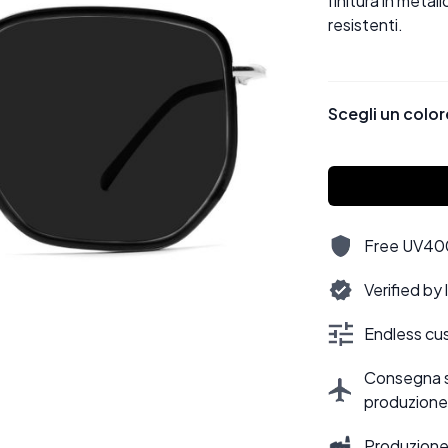
finitura in meta
resistenti.
Scegli un color
Free UV400,
Verified by
Endless cus
Consegna sti
produzione
Produzione 