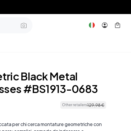
ric Black Metal
sses #BS1913-0683
129
,
98
€
Other retailers
ccata per chi cerca montature geometriche con