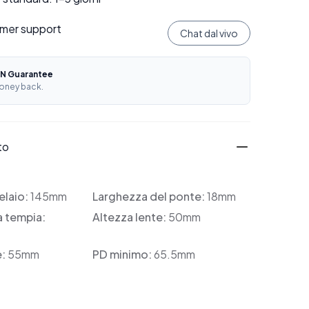
mer support
Chat dal vivo
N Guarantee
oney back.
to
elaio:
145mm
Larghezza del ponte:
18mm
a tempia:
Altezza lente:
50mm
e:
55mm
PD minimo:
65.5mm