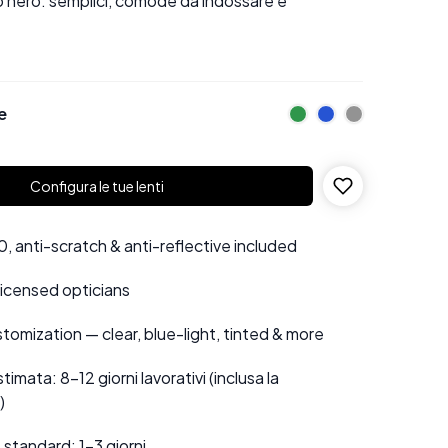
llo nero: semplici, comode da indossare e
e
Configura le tue lenti
 anti-scratch & anti-reflective included
 licensed opticians
tomization — clear, blue-light, tinted & more
mata: 8–12 giorni lavorativi (inclusa la
)
standard: 1–3 giorni