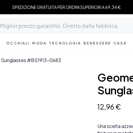
SPEDIZIONE GRATUITA PER ORDINI SUPERIORI A 69,34 €
OCCHIALI
MODA
TECNOLOGIA
BENESSERE
CASA
l Sunglasses #BS1913-0683
Geomet
Sungla
12
,
96
€
Una scelta azze