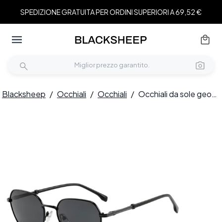
SPEDIZIONE GRATUITA PER ORDINI SUPERIORI A 69,52 €
Blacksheep
/
Occhiali
/
Occhiali
/
Occhiali da sole geometrici in metallo nero #BS2012-1940