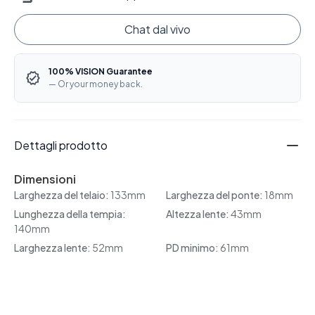
Chat dal vivo
100% VISION Guarantee
— Or your money back.
Dettagli prodotto
Dimensioni
Larghezza del telaio:
133mm
Larghezza del ponte:
18mm
Lunghezza della tempia:
Altezza lente:
43mm
140mm
Larghezza lente:
52mm
PD minimo:
61mm