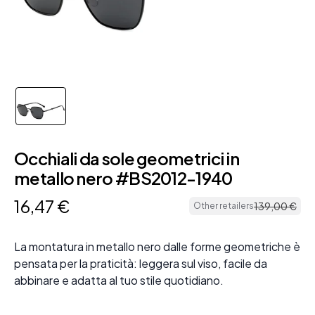
Occhiali da sole geometrici in
metallo nero #BS2012-1940
16
,
47
€
139
,
00
€
Other retailers
La montatura in metallo nero dalle forme geometriche è
pensata per la praticità: leggera sul viso, facile da
abbinare e adatta al tuo stile quotidiano.