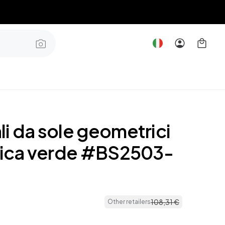
i da sole geometrici
stica verde #BS2503-
108
,
31
€
Other retailers