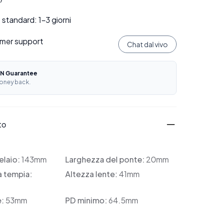
standard: 1–3 giorni
mer support
Chat dal vivo
N Guarantee
oney back.
to
elaio:
143mm
Larghezza del ponte:
20mm
a tempia:
Altezza lente:
41mm
e:
53mm
PD minimo:
64.5mm