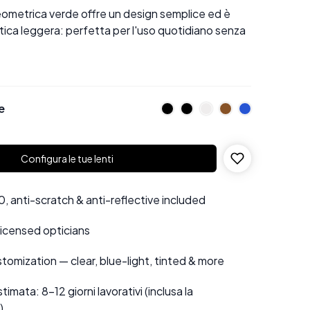
ometrica verde offre un design semplice ed è
astica leggera: perfetta per l'uso quotidiano senza
e
Configura le tue lenti
 anti-scratch & anti-reflective included
 licensed opticians
tomization — clear, blue-light, tinted & more
mata: 8–12 giorni lavorativi (inclusa la
)