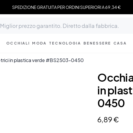
SPEDIZIONE GRATUITA PER ORDINI SUPERIORI A 69,34 €
OCCHIALI
MODA
TECNOLOGIA
BENESSERE
CASA
etrici in plastica verde #BS2503-0450
Occhial
in pla
0450
6
,
89
€