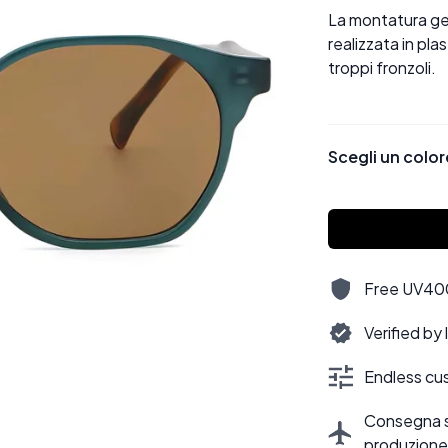
La montatura ge
realizzata in pl
troppi fronzoli.
Scegli un color
Free UV400,
Verified by
Endless cus
Consegna sti
produzione