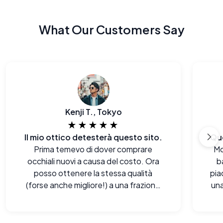
What Our Customers Say
Kenji T., Tokyo
★★★★★
Il mio ottico detesterà questo sito.
Prima temevo di dover comprare
Mo
occhiali nuovi a causa del costo. Ora
b
posso ottenere la stessa qualità
pia
(forse anche migliore!) a una frazione
una
del prezzo.