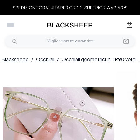
SPEDIZIONE GRATUITA PER ORDINI SUPERIORI A 69,50 €
Blacksheep
/
Occhiali
/
Occhiali geometrici in TR90 verde #BS0406-0426