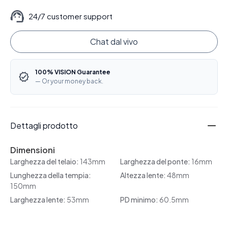
24/7 customer support
Chat dal vivo
100% VISION Guarantee
— Or your money back.
Dettagli prodotto
Dimensioni
Larghezza del telaio:
143mm
Larghezza del ponte:
16mm
Lunghezza della tempia:
Altezza lente:
48mm
150mm
Larghezza lente:
53mm
PD minimo:
60.5mm