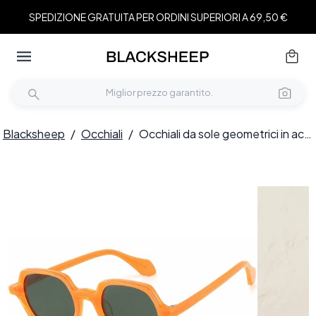
SPEDIZIONE GRATUITA PER ORDINI SUPERIORI A 69,50 €
Blacksheep
/
Occhiali
/
Occhiali da sole geometrici in acetato arancione #BS2607-0391