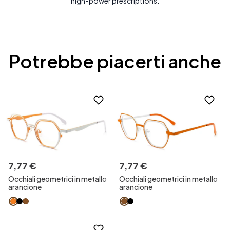
high-power prescriptions.
Potrebbe piacerti anche
7
,
77
€
7
,
77
€
Occhiali geometrici in metallo
Occhiali geometrici in metallo
arancione
arancione