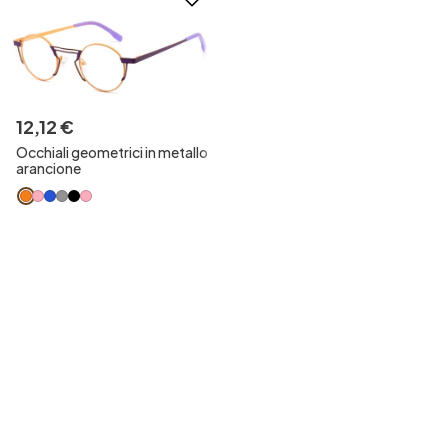
12
,
12
€
Occhiali geometrici in metallo
arancione