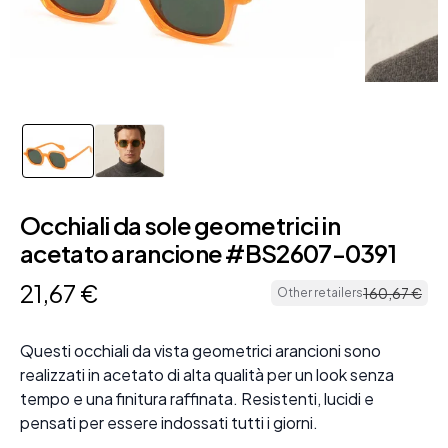
Occhiali da sole geometrici in
acetato arancione #BS2607-0391
21
,
67
€
160
,
67
€
Other retailers
Questi occhiali da vista geometrici arancioni sono
realizzati in acetato di alta qualità per un look senza
tempo e una finitura raffinata. Resistenti, lucidi e
pensati per essere indossati tutti i giorni.