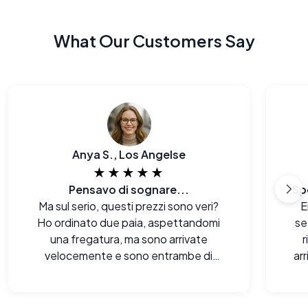
What Our Customers Say
Anya S., Los Angelse
★★★★★
Pensavo di sognare...
Sp
Ma sul serio, questi prezzi sono veri?
E
Ho ordinato due paia, aspettandomi
se
una fregatura, ma sono arrivate
r
velocemente e sono entrambe di
ar
ottima qualità. Il mio portafoglio è
sor
contento!