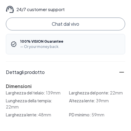
24/7 customer support
Chat dal vivo
100% VISION Guarantee
— Or your money back.
Dettagli prodotto
Dimensioni
Larghezza del telaio:
139mm
Larghezza del ponte:
22mm
Lunghezza della tempia:
Altezza lente:
39mm
22mm
Larghezza lente:
48mm
PD minimo:
59mm