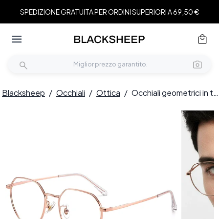
SPEDIZIONE GRATUITA PER ORDINI SUPERIORI A 69,50 €
Blacksheep
/
Occhiali
/
Ottica
/
Occhiali geometrici in titanio rosa #BS1913-0032