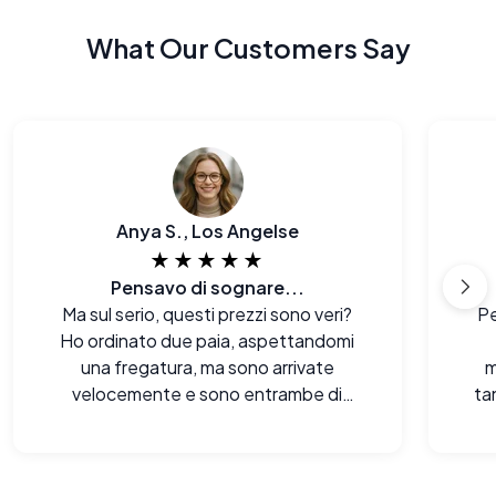
What Our Customers Say
Anya S., Los Angelse
★★★★★
Pensavo di sognare...
Ma sul serio, questi prezzi sono veri?
Pe
Ho ordinato due paia, aspettandomi
una fregatura, ma sono arrivate
m
velocemente e sono entrambe di
ta
ottima qualità. Il mio portafoglio è
mi 
contento!