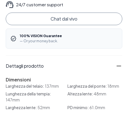
24/7 customer support
Chat dal vivo
100% VISION Guarantee
— Or your money back.
Dettagli prodotto
Dimensioni
Larghezza del telaio:
137mm
Larghezza del ponte:
18mm
Lunghezza della tempia:
Altezza lente:
48mm
147mm
Larghezza lente:
52mm
PD minimo:
61.0mm