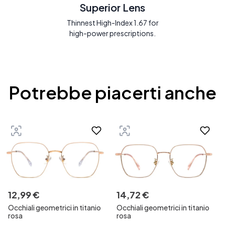
Superior Lens
Thinnest High-Index 1.67 for
high-power prescriptions.
Potrebbe piacerti anche
12
,
99
€
14
,
72
€
Occhiali geometrici in titanio
Occhiali geometrici in titanio
rosa
rosa