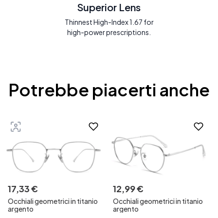
Superior Lens
Thinnest High-Index 1.67 for
high-power prescriptions.
Potrebbe piacerti anche
17
,
33
€
12
,
99
€
Occhiali geometrici in titanio
Occhiali geometrici in titanio
argento
argento