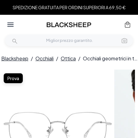
SPEDIZIONE GRATUITA PER ORDINI SUPERIORI A 69,50 €
Blacksheep
/
Occhiali
/
Ottica
/
Occhiali geometrici in titanio argento #BS1913-0002
Prova