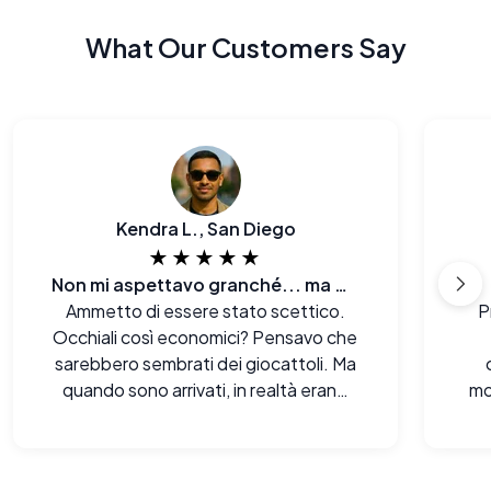
What Our Customers Say
Kendra L., San Diego
★★★★★
Non mi aspettavo granché... ma wow.
Ammetto di essere stato scettico.
P
Occhiali così economici? Pensavo che
sarebbero sembrati dei giocattoli. Ma
quando sono arrivati, in realtà erano
mo
molto meglio di quanto mi aspettassi,
sia alla vista che al tatto. Davvero
impressionato.