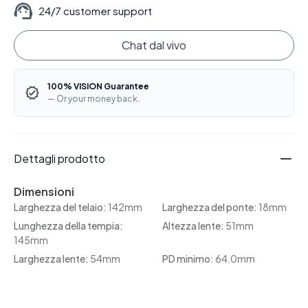
24/7 customer support
Chat dal vivo
100% VISION Guarantee
— Or your money back.
Dettagli prodotto
Dimensioni
Larghezza del telaio:
142mm
Larghezza del ponte:
18mm
Lunghezza della tempia:
Altezza lente:
51mm
145mm
Larghezza lente:
54mm
PD minimo:
64.0mm