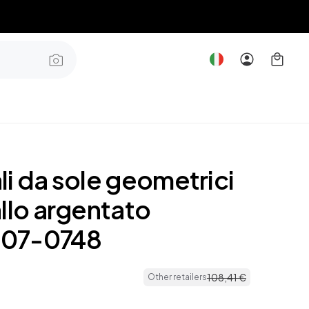
i da sole geometrici
llo argentato
07-0748
108
,
41
€
Other retailers