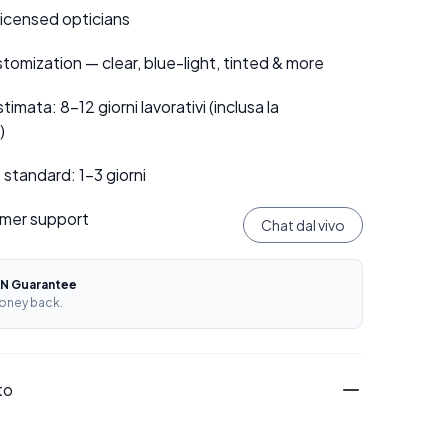
 licensed opticians
tomization — clear, blue-light, tinted & more
mata: 8–12 giorni lavorativi (inclusa la
)
standard: 1–3 giorni
mer support
Chat dal vivo
N Guarantee
oney back.
to