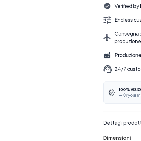
Verified by
Endless cus
Consegna sti
produzione
Produzione 
24/7 custo
100% VISIO
— Or your m
Dettagli prodot
Dimensioni