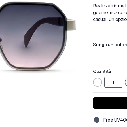
Realizzati in met
geometrica color
casual. Un'opzio
Scegli un color
Quantità
Free UV400,