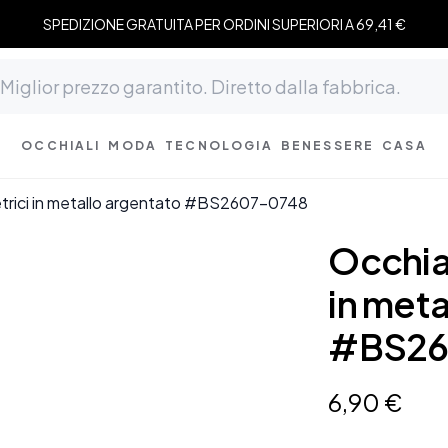
SPEDIZIONE GRATUITA PER ORDINI SUPERIORI A 69,41 €
OCCHIALI
MODA
TECNOLOGIA
BENESSERE
CASA
etrici in metallo argentato #BS2607-0748
Occhial
in meta
#BS26
6
,
90
€