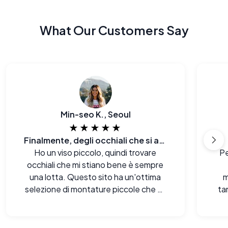
What Our Customers Say
Min-seo K., Seoul
★★★★★
Finalmente, degli occhiali che si adattano al mio viso E al mio budget.
Ho un viso piccolo, quindi trovare
Pe
occhiali che mi stiano bene è sempre
una lotta. Questo sito ha un'ottima
m
selezione di montature piccole che mi
ta
donano davvero.
mi 