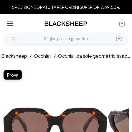
SPEDIZIONE GRATUITA PER ORDINI SUPERIORI A 69,50 €
Blacksheep
/
Occhiali
/
Occhiali da sole geometrici in acetato tartarugato #BS2607-0438
Prova