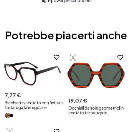
high-power prescriptions.
Potrebbe piacerti anche
7
,
77
€
19
,
07
€
Bicchieri in acetato con finitura
tartarugata irregolare
Occhiali da sole geometrici in
acetato tartarugato