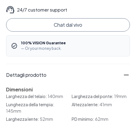
24/7 customer support
Chat dal vivo
100% VISION Guarantee
— Or your money back.
Dettagli prodotto
Dimensioni
Larghezza del telaio:
140mm
Larghezza del ponte:
19mm
Lunghezza della tempia:
Altezza lente:
41mm
145mm
Larghezza lente:
52mm
PD minimo:
62mm