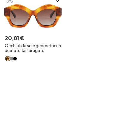
20
,
81
€
Occhiali da sole geometrici in
acetato tartarugato