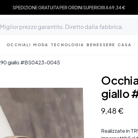
SPEDIZIONE GRATUITA PER ORDINI SUPERIORI A 69,34 €
OCCHIALI
MODA
TECNOLOGIA
BENESSERE
CASA
 TR90 giallo #BS0423-0045
Occhial
giallo
9
,
48
€
Realizzate in TR