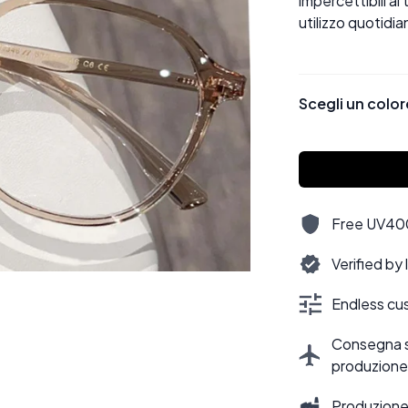
impercettibili al
utilizzo quotidia
Scegli un color
Free UV400,
Verified by
Endless cus
Consegna sti
produzione
Produzione 