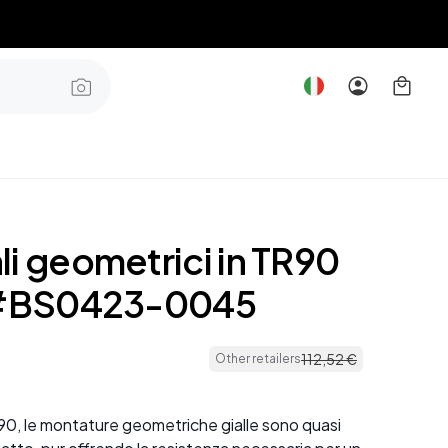
i geometrici in TR90
 #BS0423-0045
112
,
52
€
Other retailers
90, le montature geometriche gialle sono quasi