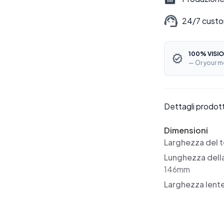
24/7 custo
100% VISIO
— Or your m
Dettagli prodot
Dimensioni
Larghezza del t
Lunghezza dell
146mm
Larghezza lent