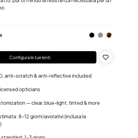
 tatto, pur offrendo la resistenza necessaria per un
no.
e
Configura le tue lenti
 anti-scratch & anti-reflective included
 licensed opticians
tomization — clear, blue-light, tinted & more
mata: 8–12 giorni lavorativi (inclusa la
)
standard: 1–3 giorni