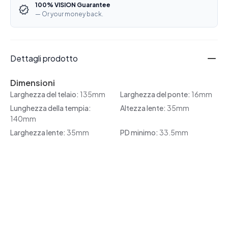
100% VISION Guarantee
— Or your money back.
Dettagli prodotto
Dimensioni
Larghezza del telaio:
135mm
Larghezza del ponte:
16mm
Lunghezza della tempia:
Altezza lente:
35mm
140mm
Larghezza lente:
35mm
PD minimo:
33.5mm