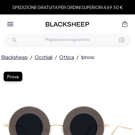
SPEDIZIONE GRATUITA PER ORDINI SUPERIORI A 69,50 €
Blacksheep
/
Occhiali
/
Ottica
/
Ipnosi
Prova