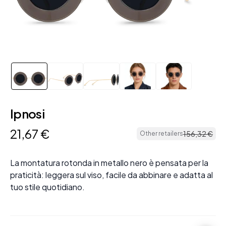
Ipnosi
21
,
67
€
156
,
32
€
Other retailers
La montatura rotonda in metallo nero è pensata per la
praticità: leggera sul viso, facile da abbinare e adatta al
tuo stile quotidiano.