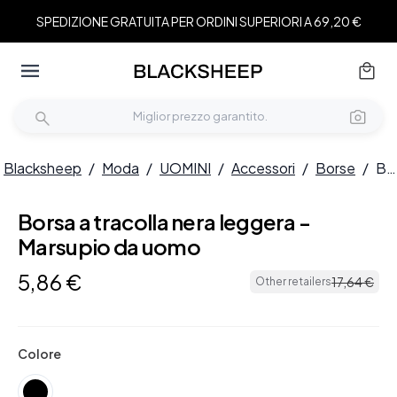
SPEDIZIONE GRATUITA PER ORDINI SUPERIORI A 69,20 €
Blacksheep
/
Moda
/
UOMINI
/
Accessori
/
Borse
/
Borsa a tracolla nera leggera - Marsupio da uomo
Borsa a tracolla nera leggera -
Marsupio da uomo
5
,
86
€
17
,
64
€
Other retailers
Colore