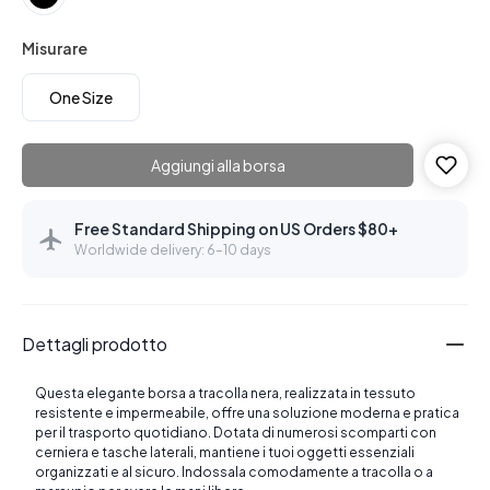
Misurare
One Size
Aggiungi alla borsa
Free Standard Shipping on US Orders $80+
Worldwide delivery: 6–10 days
Dettagli prodotto
Questa elegante borsa a tracolla nera, realizzata in tessuto
resistente e impermeabile, offre una soluzione moderna e pratica
per il trasporto quotidiano. Dotata di numerosi scomparti con
cerniera e tasche laterali, mantiene i tuoi oggetti essenziali
organizzati e al sicuro. Indossala comodamente a tracolla o a