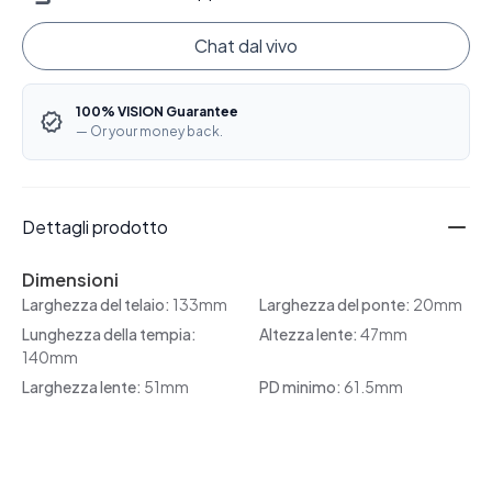
Chat dal vivo
100% VISION Guarantee
— Or your money back.
Dettagli prodotto
Dimensioni
Larghezza del telaio:
133mm
Larghezza del ponte:
20mm
Lunghezza della tempia:
Altezza lente:
47mm
140mm
Larghezza lente:
51mm
PD minimo:
61.5mm