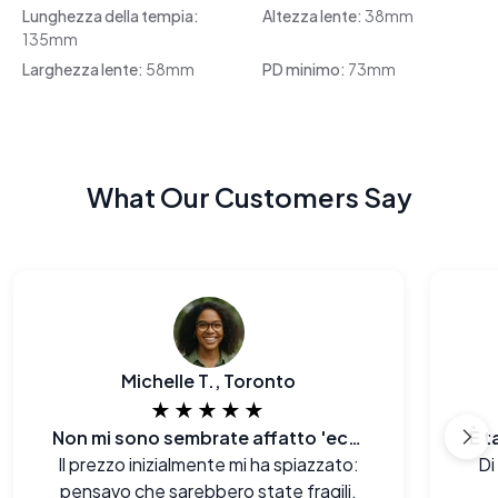
Lunghezza della tempia:
Altezza lente:
38mm
135mm
Larghezza lente:
58mm
PD minimo:
73mm
What Our Customers Say
Michelle T., Toronto
★★★★★
Non mi sono sembrate affatto 'economiche
Il prezzo inizialmente mi ha spiazzato:
Di
pensavo che sarebbero state fragili.