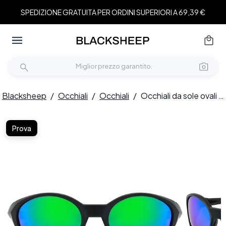
SPEDIZIONE GRATUITA PER ORDINI SUPERIORI A 69,39 €
Blacksheep
/
Occhiali
/
Occhiali
/
Occhiali da sole ovali polarizzati in plastica nera #BS2607-0735
Prova