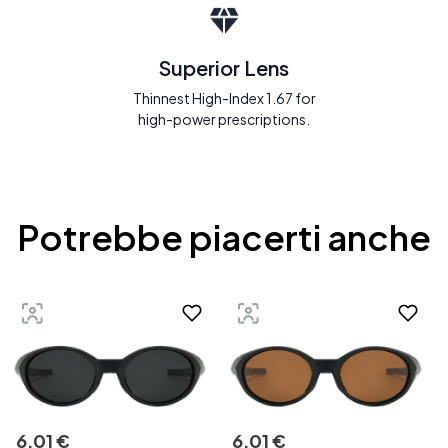
Superior Lens
Thinnest High-Index 1.67 for
high-power prescriptions.
Potrebbe piacerti anche
6
,
01
€
6
,
01
€