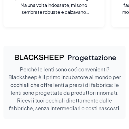
Ma una volta indossate, mi sono
fa
sembrate robuste e calzavano
mon
persino meglio di alcuni dei miei vecchi
modelli.
Progettazione
Perché le lenti sono così convenienti?
Blacksheep è il primo incubatore al mondo per
occhiali che offre lenti a prezzi di fabbrica: le
lenti sono progettate da produttori rinomati.
Ricevi i tuoi occhiali direttamente dalle
fabbriche, senza intermediari o costi nascosti.