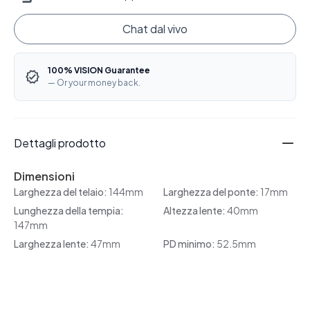
Chat dal vivo
100% VISION Guarantee
— Or your money back.
Dettagli prodotto
Dimensioni
Larghezza del telaio:
144mm
Larghezza del ponte:
17mm
Lunghezza della tempia:
Altezza lente:
40mm
147mm
Larghezza lente:
47mm
PD minimo:
52.5mm