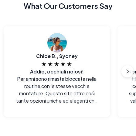
What Our Customers Say
Chloe B., Sydney
★★★★★
Addio, occhiali noiosi!
Per anni sono rimasta bloccata nella
H
routine con le stesse vecchie
c
montature. Questo sito offre così
sup
tante opzioni uniche ed eleganti che
va
mi sembra di aver riscoperto il mio stile
fi
personale.