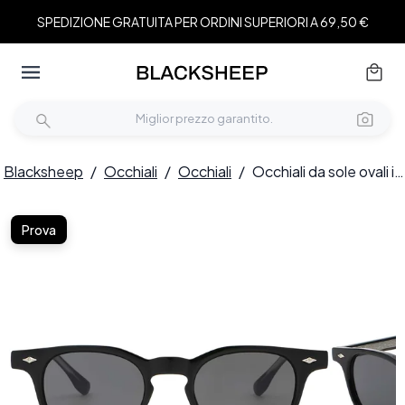
SPEDIZIONE GRATUITA PER ORDINI SUPERIORI A 69,50 €
Blacksheep
/
Occhiali
/
Occhiali
/
Occhiali da sole ovali in plastica nera #BS2503-0340
Prova