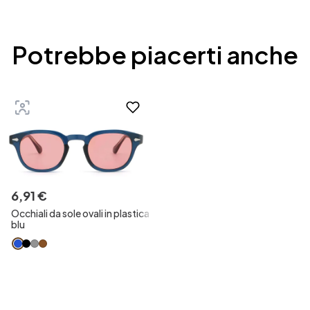
Potrebbe piacerti anche
6
,
91
€
Occhiali da sole ovali in plastica
blu