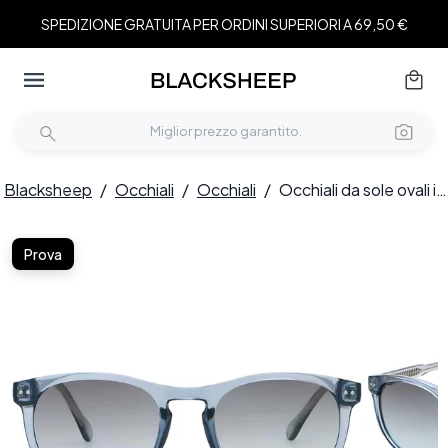
SPEDIZIONE GRATUITA PER ORDINI SUPERIORI A 69,50 €
Blacksheep
/
Occhiali
/
Occhiali
/
Occhiali da sole ovali in plastica blu #BS2503-0176
Prova