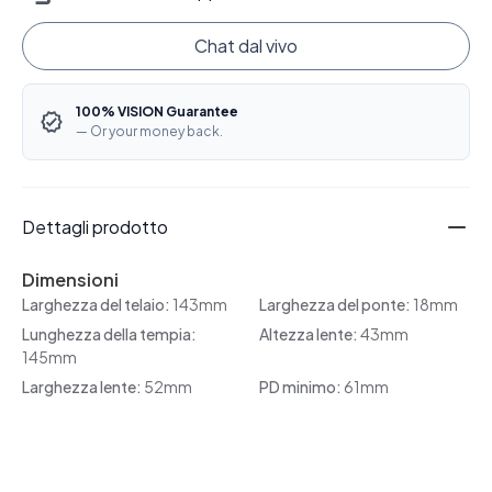
Chat dal vivo
100% VISION Guarantee
— Or your money back.
Dettagli prodotto
Dimensioni
Larghezza del telaio:
143mm
Larghezza del ponte:
18mm
Lunghezza della tempia:
Altezza lente:
43mm
145mm
Larghezza lente:
52mm
PD minimo:
61mm