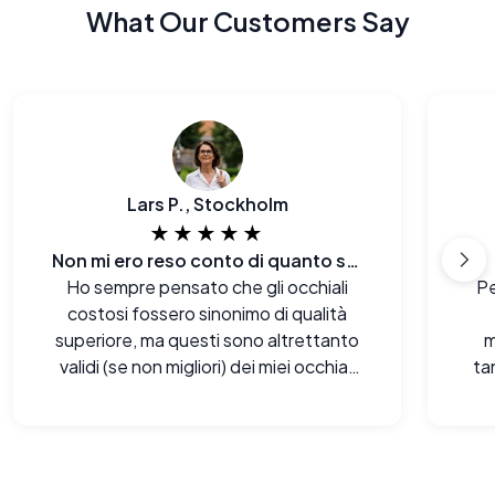
What Our Customers Say
Lars P., Stockholm
★★★★★
Non mi ero reso conto di quanto stessi pagando in più prima.
Ho sempre pensato che gli occhiali
Pe
costosi fossero sinonimo di qualità
superiore, ma questi sono altrettanto
m
validi (se non migliori) dei miei occhiali
ta
firmati. Sono rimasto a bocca aperta.
mi 