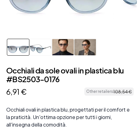
Occhiali da sole ovali in plastica blu
#BS2503-0176
6
,
91
€
108
,
54
€
Other retailers
Occhiali ovali in plastica blu, progettati per il comfort e
la praticità. Un'ottima opzione per tutti i giorni,
all'insegna della comodità.