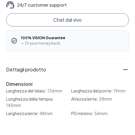
24/7 customer support
Chat dal vivo
100% VISION Guarantee
— Or your money back.
Dettagli prodotto
Dimensioni
Larghezza del telaio:
136mm
Larghezza del ponte:
19mm
Lunghezza della tempia:
Altezza lente:
38mm
145mm
Larghezza lente:
48mm
PD minimo:
56mm