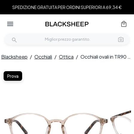
SPEDIZIONE GRATUITA PER ORDINI SUPERIORI A 69,34 €
Blacksheep
/
Occhiali
/
Ottica
/
Occhiali ovali in TR90 marrone #BS0620-0340
Prova