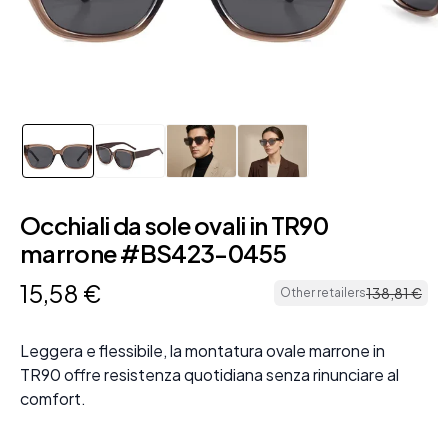
Occhiali da sole ovali in TR90
marrone #BS423-0455
15
,
58
€
138
,
81
€
Other retailers
Leggera e flessibile, la montatura ovale marrone in
TR90 offre resistenza quotidiana senza rinunciare al
comfort.