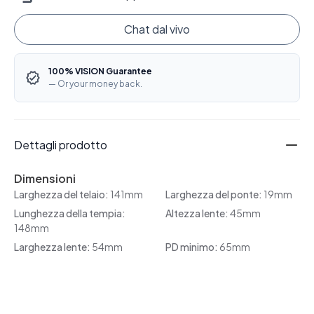
Chat dal vivo
100% VISION Guarantee
— Or your money back.
Dettagli prodotto
Dimensioni
Larghezza del telaio:
141mm
Larghezza del ponte:
19mm
Lunghezza della tempia:
Altezza lente:
45mm
148mm
Larghezza lente:
54mm
PD minimo:
65mm