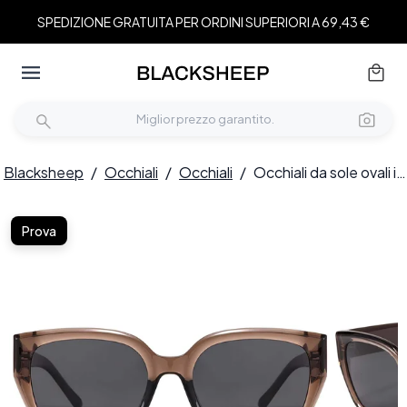
SPEDIZIONE GRATUITA PER ORDINI SUPERIORI A 69,43 €
Blacksheep
/
Occhiali
/
Occhiali
/
Occhiali da sole ovali in TR90 marrone #BS423-0455
Prova