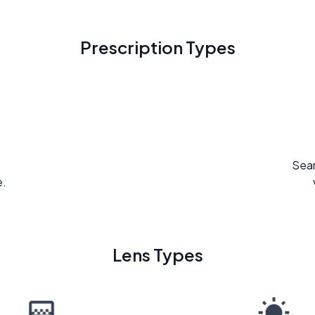
Prescription Types
Seam
e.
Lens Types