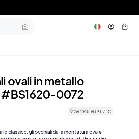
i ovali in metallo
o #BS1620-0072
91
,
71
€
Other retailers
allo classico, gli occhiali dalla montatura ovale