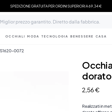
SPEDIZIONE GRATUITA PER ORDINI SUPERIORI A 69,34 €
OCCHIALI
MODA
TECNOLOGIA
BENESSERE
CASA
 #BS1620-0072
Occhial
dorat
2
,
56
€
Realizzati in met