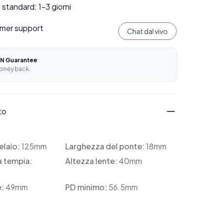
standard: 1–3 giorni
mer support
Chat dal vivo
N Guarantee
oney back.
to
elaio:
125mm
Larghezza del ponte:
18mm
a tempia:
Altezza lente:
40mm
e:
49mm
PD minimo:
56.5mm