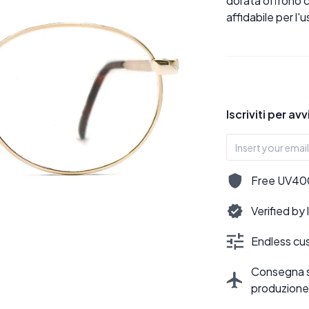
dorata offrono c
affidabile per l'
Iscriviti per av
Free UV400,
Verified by
Endless cus
Consegna sti
produzione