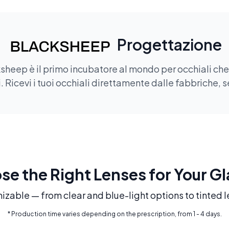
Progettazione
sheep è il primo incubatore al mondo per occhiali che of
 Ricevi i tuoi occhiali direttamente dalle fabbriche, s
e the Right Lenses for Your G
mizable — from clear and blue-light options to tinted l
* Production time varies depending on the prescription, from 1 - 4 days.