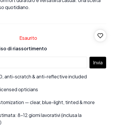
omfort duraturo e versatilità casual. Una scelta
uso quotidiano.
Esaurito
viso di riassortimento
Invia
 anti-scratch & anti-reflective included
 licensed opticians
tomization — clear, blue-light, tinted & more
mata: 8–12 giorni lavorativi (inclusa la
)