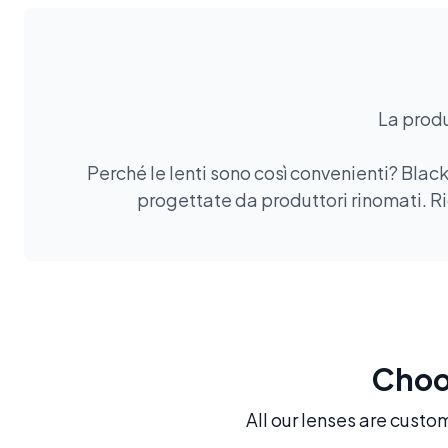
La produ
Perché le lenti sono così convenienti? Black
progettate da produttori rinomati. Ri
Choos
All our lenses are custo