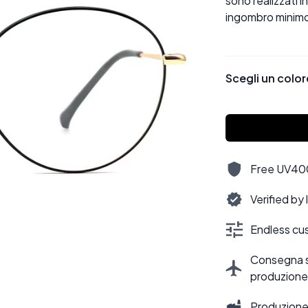
sono realizzati i
ingombro minimo
Scegli un color
Free UV400,
Verified by
Endless cus
Consegna sti
produzione
Produzione 