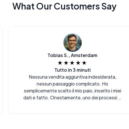
What Our Customers Say
Tobias S., Amsterdam
★★★★★
Tutto in 3 minuti
Nessuna vendita aggiuntiva indesiderata,
nessun passaggio complicato. Ho
semplicemente scelto il mio paio, inserito i miei
dati e fatto. Onestamente, uno dei processi di
acquisto online più semplici che abbia fatto
ultimamente.