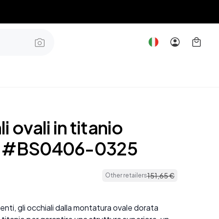
 ovali in titanio
o #BS0406-0325
151
,
65
€
Other retailers
tenti, gli occhiali dalla montatura ovale dorata