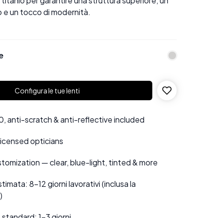
n titanio per garantire una struttura superiore, un
 e un tocco di modernità.
e
Configura le tue lenti
 anti-scratch & anti-reflective included
 licensed opticians
tomization — clear, blue-light, tinted & more
mata: 8–12 giorni lavorativi (inclusa la
)
standard: 1–3 giorni