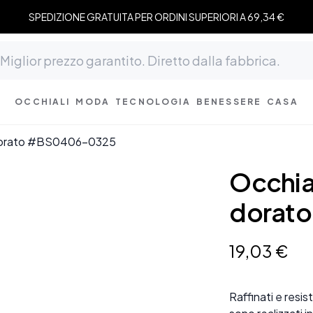
SPEDIZIONE GRATUITA PER ORDINI SUPERIORI A 69,34 €
OCCHIALI
MODA
TECNOLOGIA
BENESSERE
CASA
io dorato #BS0406-0325
Occhiali
dorat
19
,
03
€
Raffinati e resis