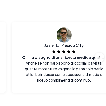
Javier L., Mexico City
★★★★★
Chi ha bisogno di una ricetta medica quando si può avere un aspetto così impeccabile?
Anche se non hai bisogno di occhiali da vista,
queste montature valgono la pena solo per lo
stile. Le indosso come accessorio di moda e
ricevo complimenti di continuo.