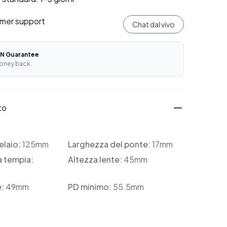
mer support
Chat dal vivo
N Guarantee
oney back.
to
elaio:
125mm
Larghezza del ponte:
17mm
a tempia:
Altezza lente:
45mm
e:
49mm
PD minimo:
55.5mm