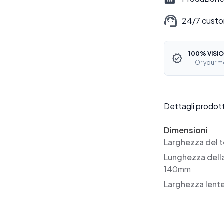
24/7 custo
100% VISIO
— Or your m
Dettagli prodot
Dimensioni
Larghezza del t
Lunghezza dell
140mm
Larghezza lent