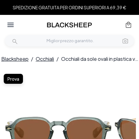
SPEDIZIONE GRATUITA PER ORDINI SUPERIORI A 69,39 €
Blacksheep
/
Occhiali
/
Occhiali da sole ovali in plastica verde #BS2607-0689
Prova