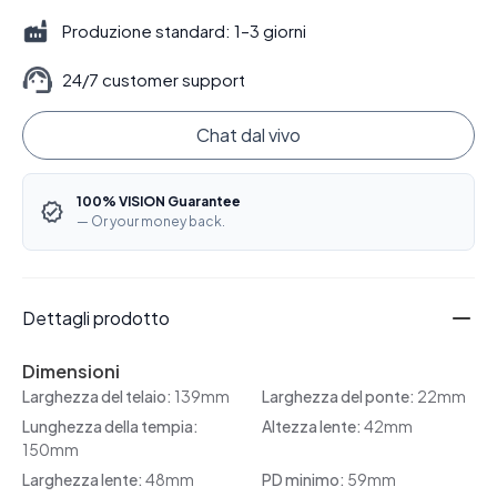
Produzione standard: 1–3 giorni
24/7 customer support
Chat dal vivo
100% VISION Guarantee
— Or your money back.
Dettagli prodotto
Dimensioni
Larghezza del telaio:
139mm
Larghezza del ponte:
22mm
Lunghezza della tempia:
Altezza lente:
42mm
150mm
Larghezza lente:
48mm
PD minimo:
59mm