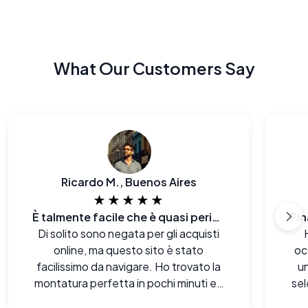
What Our Customers Say
Ricardo M., Buenos Aires
★★★★★
È talmente facile che è quasi pericoloso.
Di solito sono negata per gli acquisti
online, ma questo sito è stato
oc
facilissimo da navigare. Ho trovato la
u
montatura perfetta in pochi minuti e il
sel
pagamento è stato impeccabile.