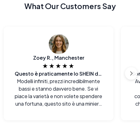
What Our Customers Say
Zoey R., Manchester
★★★★★
Questo è praticamente lo SHEIN degli occhiali
Modelli infiniti, prezzi incredibilmente
Av
bassi e stanno davvero bene. Se vi
piace la varietà e non volete spendere
co
una fortuna, questo sito è una miniera
ch
d'oro.