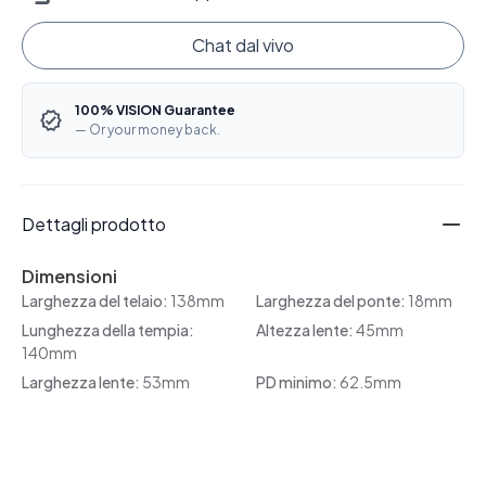
Chat dal vivo
100% VISION Guarantee
— Or your money back.
Dettagli prodotto
Dimensioni
Larghezza del telaio:
138mm
Larghezza del ponte:
18mm
Lunghezza della tempia:
Altezza lente:
45mm
140mm
Larghezza lente:
53mm
PD minimo:
62.5mm