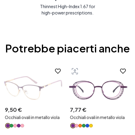
Thinnest High-Index 1.67 for
high-power prescriptions.
Potrebbe piacerti anche
9
,
50
€
7
,
77
€
Occhiali ovali in metallo viola
Occhiali ovali in metallo viola