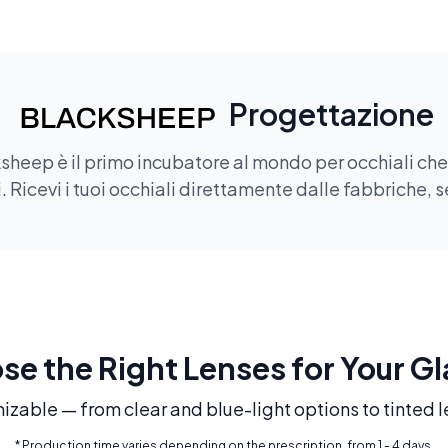
Progettazione
sheep è il primo incubatore al mondo per occhiali che of
 Ricevi i tuoi occhiali direttamente dalle fabbriche, s
e the Right Lenses for Your G
mizable — from clear and blue-light options to tinted l
* Production time varies depending on the prescription, from 1 - 4 days.