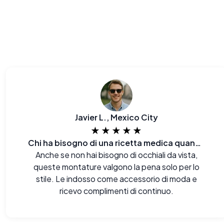
Javier L., Mexico City
★★★★★
Chi ha bisogno di una ricetta medica quando si può avere un aspetto così impeccabile?
Anche se non hai bisogno di occhiali da vista,
queste montature valgono la pena solo per lo
stile. Le indosso come accessorio di moda e
ricevo complimenti di continuo.