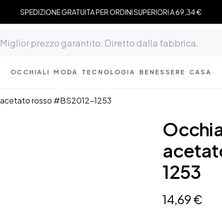
SPEDIZIONE GRATUITA PER ORDINI SUPERIORI A 69,34 €
OCCHIALI
MODA
TECNOLOGIA
BENESSERE
CASA
 in acetato rosso #BS2012-1253
Occhial
acetat
1253
14
,
69
€