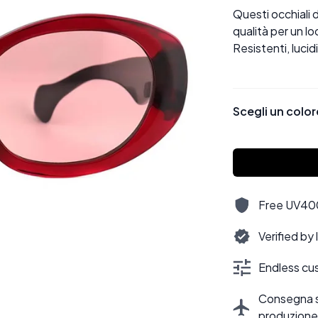
Questi occhiali d
qualità per un lo
Resistenti, lucid
Scegli un color
Free UV400,
Verified by
Endless cus
Consegna sti
produzione