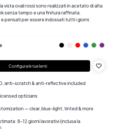
a vista ovali rossi sono realizzati in acetato di alta
ok senza tempo e una finitura raffinata.
i e pensati per essere indossati tutti i giorni.
e
Configura le tue lenti
 anti-scratch & anti-reflective included
 licensed opticians
tomization — clear, blue-light, tinted & more
mata: 8–12 giorni lavorativi (inclusa la
)