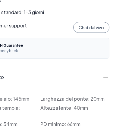
standard: 1–3 giorni
mer support
Chat dal vivo
N Guarantee
oney back.
to
elaio:
145mm
Larghezza del ponte:
20mm
a tempia:
Altezza lente:
40mm
e:
54mm
PD minimo:
66mm