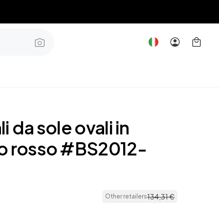
i da sole ovali in
o rosso #BS2012-
134
,
31
€
Other retailers