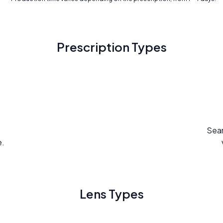
Prescription Types
Seam
e.
Lens Types