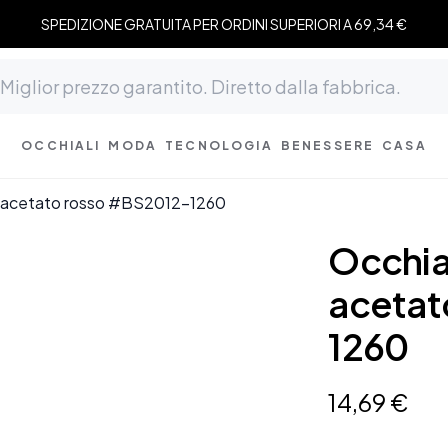
SPEDIZIONE GRATUITA PER ORDINI SUPERIORI A 69,34 €
OCCHIALI
MODA
TECNOLOGIA
BENESSERE
CASA
 in acetato rosso #BS2012-1260
Occhial
acetat
1260
14
,
69
€