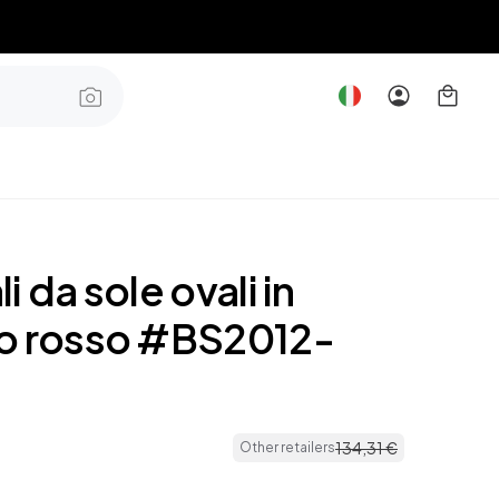
i da sole ovali in
o rosso #BS2012-
134
,
31
€
Other retailers