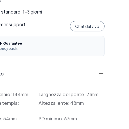
standard: 1–3 giorni
mer support
Chat dal vivo
N Guarantee
oney back.
to
elaio:
144mm
Larghezza del ponte:
21mm
a tempia:
Altezza lente:
48mm
e:
54mm
PD minimo:
67mm