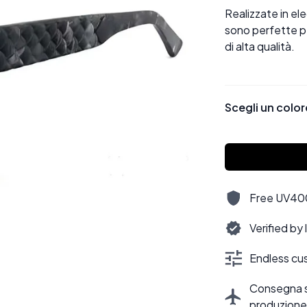
Realizzate in e
sono perfette pe
di alta qualità.
Scegli un color
Free UV400,
Verified by
Endless cus
Consegna sti
produzione