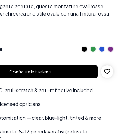
legante acetato, queste montature ovali rosse
r chi cerca uno stile ovale con una finitura rossa
e
Configura le tue lenti
 anti-scratch & anti-reflective included
 licensed opticians
tomization — clear, blue-light, tinted & more
mata: 8–12 giorni lavorativi (inclusa la
)