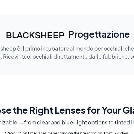
Progettazione
sheep è il primo incubatore al mondo per occhiali che of
 Ricevi i tuoi occhiali direttamente dalle fabbriche, s
e the Right Lenses for Your G
mizable — from clear and blue-light options to tinted l
* Production time varies depending on the prescription, from 1 - 4 days.