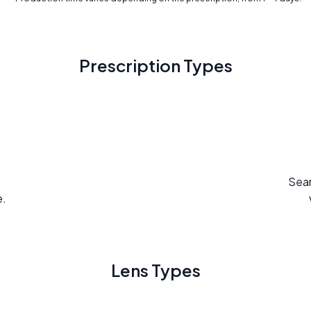
Prescription Types
Seam
e.
Lens Types