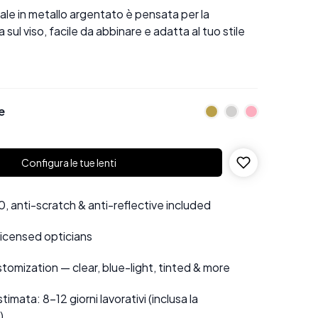
le in metallo argentato è pensata per la
a sul viso, facile da abbinare e adatta al tuo stile
e
Configura le tue lenti
 anti-scratch & anti-reflective included
 licensed opticians
tomization — clear, blue-light, tinted & more
mata: 8–12 giorni lavorativi (inclusa la
)