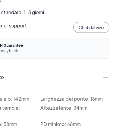
standard: 1–3 giorni
mer support
Chat dal vivo
N Guarantee
oney back.
to
elaio:
142mm
Larghezza del ponte:
16mm
a tempia:
Altezza lente:
34mm
e:
58mm
PD minimo:
68mm