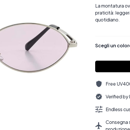
La montatura ova
praticità: legger
quotidiano.
Scegli un color
Free UV400,
Verified by
Endless cus
Consegna sti
produzione