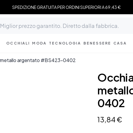
SPEDIZIONE GRATUITA PER ORDINI SUPERIORI A 69,43 €
OCCHIALI
MODA
TECNOLOGIA
BENESSERE
CASA
i in metallo argentato #BS423-0402
Occhial
metall
0402
13
,
84
€