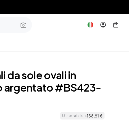
i da sole ovali in
o argentato #BS423-
138
,
81
€
Other retailers