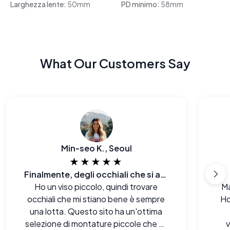
Larghezza lente:
50mm
PD minimo:
58mm
What Our Customers Say
Min-seo K., Seoul
★★★★★
Finalmente, degli occhiali che si adattano al mio viso E al mio budget.
Ho un viso piccolo, quindi trovare
Ma
occhiali che mi stiano bene è sempre
Ho
una lotta. Questo sito ha un'ottima
selezione di montature piccole che mi