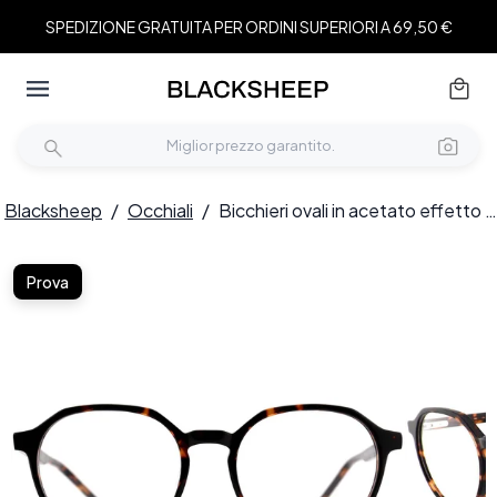
SPEDIZIONE GRATUITA PER ORDINI SUPERIORI A 69,50 €
Blacksheep
/
Occhiali
/
Bicchieri ovali in acetato effetto tartaruga #BS2012-0554
Prova