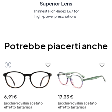
Superior Lens
Thinnest High-Index 1.67 for
high-power prescriptions.
Potrebbe piacerti anche
6
,
91
€
17
,
33
€
Bicchieri ovali in acetato
Bicchieri ovali in acetato
effetto tartaruga
effetto tartaruga