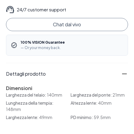
24/7 customer support
Chat dal vivo
100% VISION Guarantee
— Or your money back.
Dettagli prodotto
Dimensioni
Larghezza del telaio:
140mm
Larghezza del ponte:
21mm
Lunghezza della tempia:
Altezza lente:
40mm
148mm
Larghezza lente:
49mm
PD minimo:
59.5mm