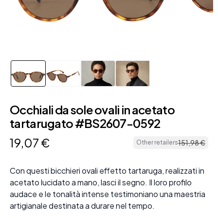
Occhiali da sole ovali in acetato
tartarugato #BS2607-0592
19
,
07
€
151
,
98
€
Other retailers
Con questi bicchieri ovali effetto tartaruga, realizzati in
acetato lucidato a mano, lasci il segno. Il loro profilo
audace e le tonalità intense testimoniano una maestria
artigianale destinata a durare nel tempo.