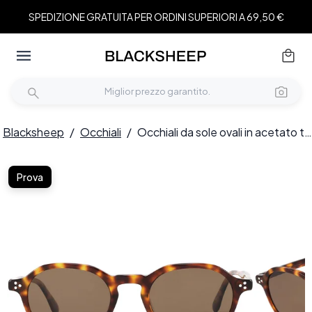
SPEDIZIONE GRATUITA PER ORDINI SUPERIORI A 69,50 €
Blacksheep
/
Occhiali
/
Occhiali da sole ovali in acetato tartarugato #BS2607-0592
Prova