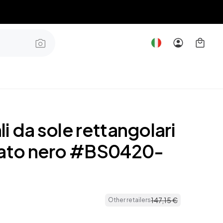
i da sole rettangolari
tato nero #BS0420-
147
,
15
€
Other retailers