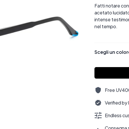
Fatti notare con 
acetato lucidato 
intense testimon
nel tempo.
Scegli un color
Free UV400,
Verified by
Endless cus
Consegna sti