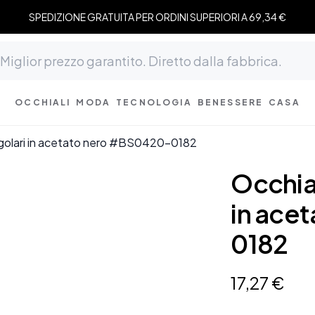
SPEDIZIONE GRATUITA PER ORDINI SUPERIORI A 69,34 €
OCCHIALI
MODA
TECNOLOGIA
BENESSERE
CASA
angolari in acetato nero #BS0420-0182
Occhial
in ace
0182
17
,
27
€