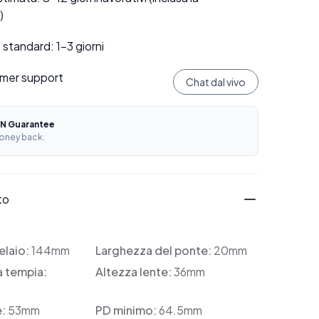
)
standard: 1–3 giorni
mer support
Chat dal vivo
N Guarantee
oney back.
to
elaio:
144mm
Larghezza del ponte:
20mm
a tempia:
Altezza lente:
36mm
e:
53mm
PD minimo:
64.5mm