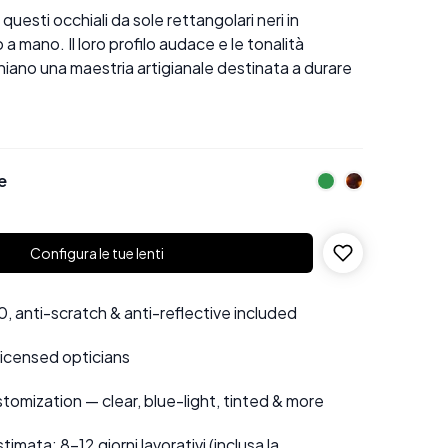
questi occhiali da sole rettangolari neri in
a mano. Il loro profilo audace e le tonalità
iano una maestria artigianale destinata a durare
e
Configura le tue lenti
 anti-scratch & anti-reflective included
 licensed opticians
tomization — clear, blue-light, tinted & more
mata: 8–12 giorni lavorativi (inclusa la