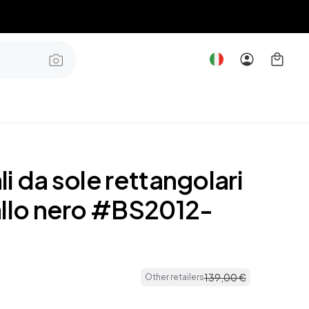
i da sole rettangolari
allo nero #BS2012-
139
,
00
€
Other retailers