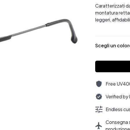
Caratterizzati da
montatura rettan
leggeri, affidabi
Scegli un color
Free UV400,
Verified by
Endless cus
Consegna sti
produzione