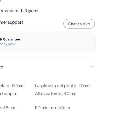
standard: 1–3 giorni
mer support
Chat dal vivo
N Guarantee
oney back.
to
elaio:
133mm
Larghezza del ponte:
20mm
a tempia:
Altezza lente:
40mm
e:
48mm
PD minimo:
57mm