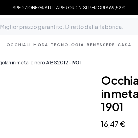
SPEDIZIONE GRATUITA PER ORDINI SUPERIORI A 69,52 €
OCCHIALI
MODA
TECNOLOGIA
BENESSERE
CASA
ngolari in metallo nero #BS2012-1901
Occhial
in met
1901
16
,
47
€