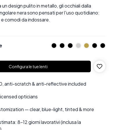
 un design pulito in metallo, gli occhiali dalla
golare nera sono pensati per l'uso quotidiano:
li e comodi da indossare.
e
Configura le tue lenti
 anti-scratch & anti-reflective included
 licensed opticians
tomization — clear, blue-light, tinted & more
mata: 8–12 giorni lavorativi (inclusa la
)