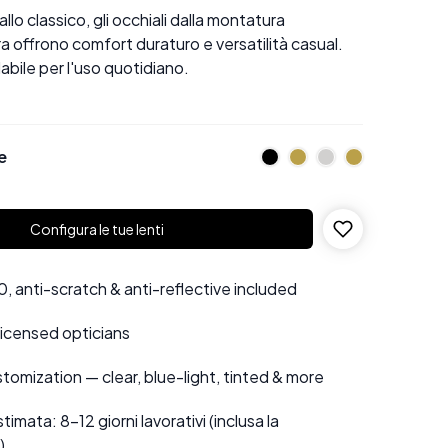
allo classico, gli occhiali dalla montatura
a offrono comfort duraturo e versatilità casual.
abile per l'uso quotidiano.
e
Configura le tue lenti
 anti-scratch & anti-reflective included
 licensed opticians
tomization — clear, blue-light, tinted & more
mata: 8–12 giorni lavorativi (inclusa la
)