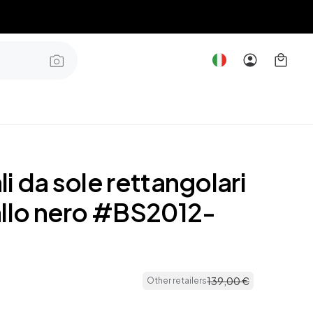
i da sole rettangolari
allo nero #BS2012-
139
,
00
€
Other retailers