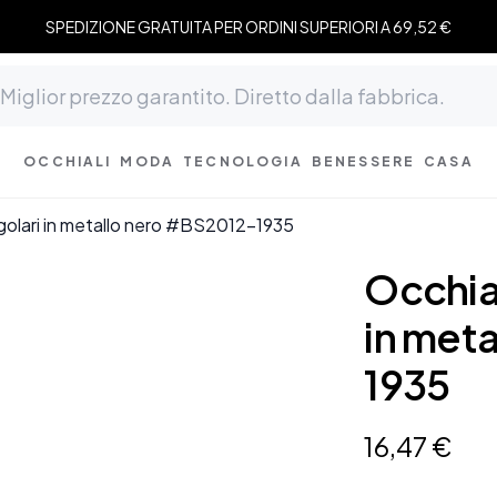
SPEDIZIONE GRATUITA PER ORDINI SUPERIORI A 69,52 €
OCCHIALI
MODA
TECNOLOGIA
BENESSERE
CASA
ngolari in metallo nero #BS2012-1935
Occhial
in met
1935
16
,
47
€