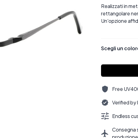
Realizzati in met
rettangolare ner
Un'opzione affid
Scegli un color
Free UV400,
Verified by
Endless cus
Consegna sti
produzione