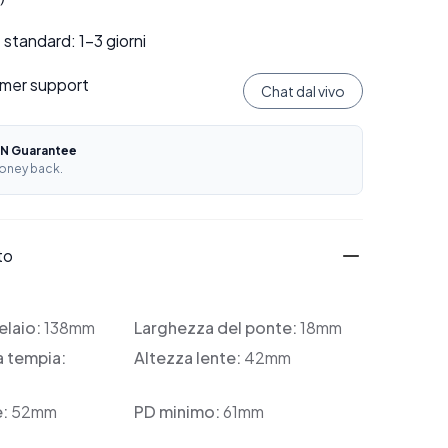
standard: 1–3 giorni
mer support
Chat dal vivo
N Guarantee
oney back.
to
elaio:
138mm
Larghezza del ponte:
18mm
a tempia:
Altezza lente:
42mm
e:
52mm
PD minimo:
61mm