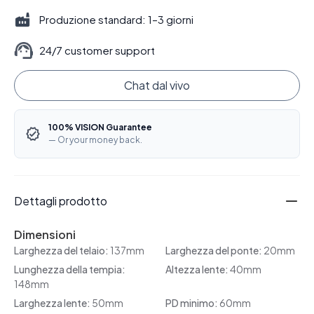
Produzione standard: 1–3 giorni
24/7 customer support
Chat dal vivo
100% VISION Guarantee
— Or your money back.
Dettagli prodotto
Dimensioni
Larghezza del telaio:
137mm
Larghezza del ponte:
20mm
Lunghezza della tempia:
Altezza lente:
40mm
148mm
Larghezza lente:
50mm
PD minimo:
60mm