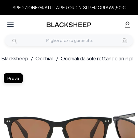
SPEDIZIONE GRATUITA PER ORDINI SUPERIORI A 69,50 €
Blacksheep
/
Occhiali
/
Occhiali da sole rettangolari in plastica nera #BS2503-0481
Prova