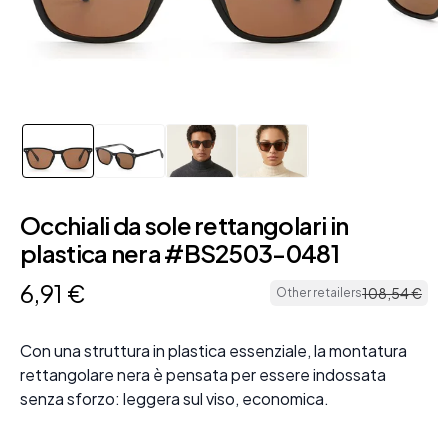
Occhiali da sole rettangolari in
plastica nera #BS2503-0481
6
,
91
€
108
,
54
€
Other retailers
Con una struttura in plastica essenziale, la montatura
rettangolare nera è pensata per essere indossata
senza sforzo: leggera sul viso, economica.