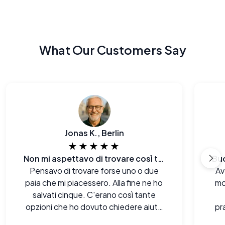
What Our Customers Say
Jonas K., Berlin
★★★★★
Non mi aspettavo di trovare così tanti modelli
Pensavo di trovare forse uno o due
Av
paia che mi piacessero. Alla fine ne ho
mo
salvati cinque. C'erano così tante
opzioni che ho dovuto chiedere aiuto
pr
per scegliere.