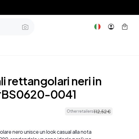
i rettangolari neri in
#BS0620-0041
112
,
52
€
Other retailers
olare nero unisce un look casual alla nota