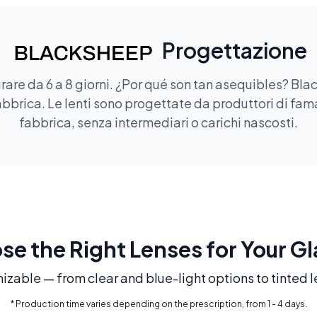
Progettazione
rare da 6 a 8 giorni. ¿Por qué son tan asequibles? Blac
bbrica. Le lenti sono progettate da produttori di fama
fabbrica, senza intermediari o carichi nascosti.
e the Right Lenses for Your G
mizable — from clear and blue-light options to tinted l
* Production time varies depending on the prescription, from 1 - 4 days.