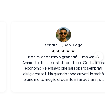
Kendra L., San Diego
★★★★★
Non mi aspettavo granché... ma wow.
Ammetto di essere stato scettico. Occhiali così
economici? Pensavo che sarebbero sembrati
dei giocattoli. Ma quando sono arrivati, in realtà
erano molto meglio di quanto mi aspettassi, sia
alla vista che al tatto. Davvero impressionato.