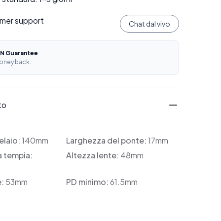
mer support
Chat dal vivo
N Guarantee
oney back.
to
elaio:
140mm
Larghezza del ponte:
17mm
a tempia:
Altezza lente:
48mm
e:
53mm
PD minimo:
61.5mm