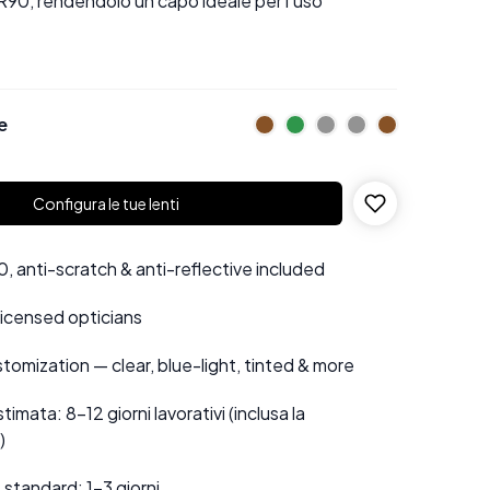
R90, rendendolo un capo ideale per l'uso
e
Configura le tue lenti
 anti-scratch & anti-reflective included
 licensed opticians
tomization — clear, blue-light, tinted & more
mata: 8–12 giorni lavorativi (inclusa la
)
standard: 1–3 giorni