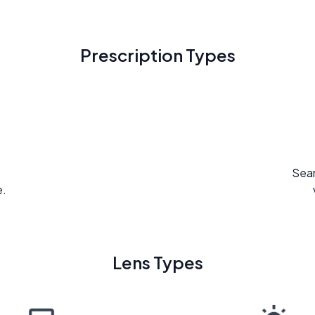
Prescription Types
Seam
e.
Lens Types