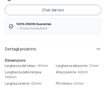
Chat dal vivo
100% VISION Guarantee
— Or your money back.
Dettagli prodotto
Dimensioni
Larghezza del telaio:
141mm
Larghezza del ponte:
21mm
Lunghezza della tempia:
Altezza lente:
42mm
148mm
Larghezza lente:
50mm
PD minimo:
61mm