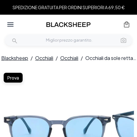
SPEDIZIONE GRATUITA PER ORDINI SUPERIORI A 69,50 €
Blacksheep
/
Occhiali
/
Occhiali
/
Occhiali da sole rettangolari in plastica blu #BS2503-0277
Prova