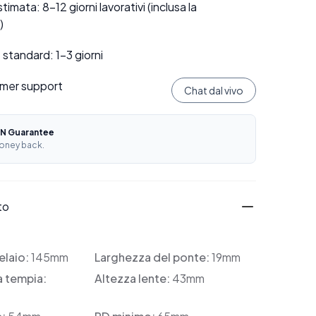
mata: 8–12 giorni lavorativi (inclusa la
)
standard: 1–3 giorni
mer support
Chat dal vivo
N Guarantee
oney back.
to
elaio:
145mm
Larghezza del ponte:
19mm
a tempia:
Altezza lente:
43mm