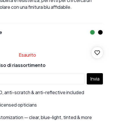
ssibilità e resistenza, perfetti per chi cerca un
are con una finitura blu affidabile.
e
Esaurito
viso di riassortimento
Invia
 anti-scratch & anti-reflective included
 licensed opticians
tomization — clear, blue-light, tinted & more