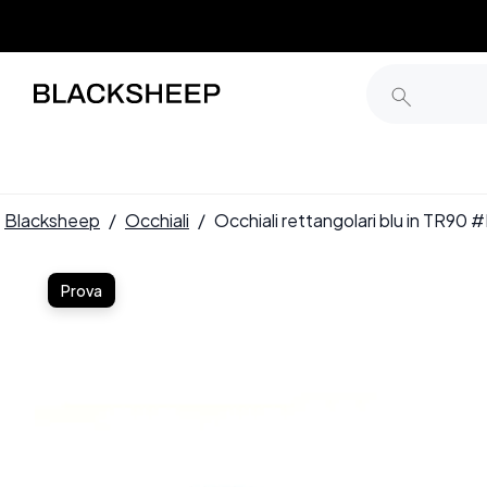
Blacksheep
/
Occhiali
/
Occhiali rettangolari blu in TR9
Prova