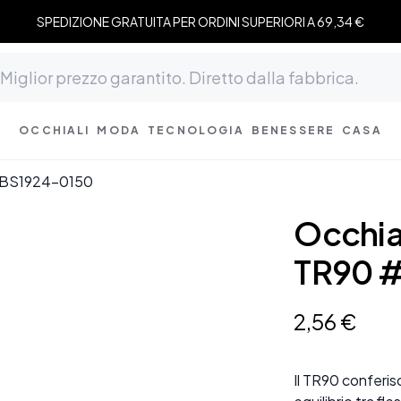
SPEDIZIONE GRATUITA PER ORDINI SUPERIORI A 69,34 €
OCCHIALI
MODA
TECNOLOGIA
BENESSERE
CASA
0 #BS1924-0150
Occhial
TR90 
2
,
56
€
Il TR90 conferisc