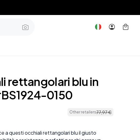
i rettangolari blu in
#BS1924-0150
77
,
97
€
Other retailers
e a questi occhiali rettangolari blu il giusto