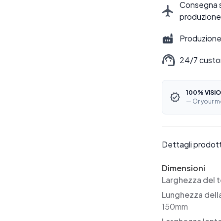
Consegna sti
produzione
Produzione 
24/7 custo
100% VISIO
— Or your m
Dettagli prodot
Dimensioni
Larghezza del t
Lunghezza dell
150mm