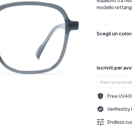
equilibrio tra fle
modello rettangol
Scegli un color
Iscriviti per av
Free UV400,
Verified by
Endless cus